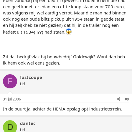
Kben vandaag bij een bedrijf geweest in doetinchem die had
een geel kadett c sedan een c1 te koop staan voor 700 euro,
was volgens mij wel aardig verrot. Maar die man had binnen
ook nog een oude blitz pickup uit 1954 staan in geode staat
en hij zei(kheb ze niet gezien) dat hij in de trailer nog een
kadett uit 1934(!!??) had staan.
Zit dat bedrijf vlak bij bouwbedrijf Goldewijk? Want dan heb
ik hem ook wel eens gezien.
fastcoupe
F
Lid
31 jul 2006
#9
In de buurt ja, achter de HEMA opslag opt industrieterrein.
dantec
D
Lid