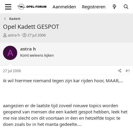
Aanmelden
Registreren
Kadett
Opel Kadett GESPOT
T
S
astra h
27 jul 2006
o
t
p
a
astra h
A
i
r
Komt weleens kijken
c
t
s
d
t
a
27 jul 2006
#1
a
t
r
u
ik wil hiermee niemand tegen zijn kar rijden hoor, MAAR,...
t
m
e
r
aangezien er de laatste tijd zoveel nieuwe topics worden
geopend van mensen die een kadett gespot hebben, leek het
me nie slecht om dit voortaan in éen en hetzelfde topic te
doen zoals bv in het manta gedeelte....