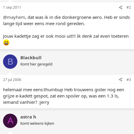
1 sep 2011
#2
@mayhem
, dat was ik in die donkergroene aero. Heb er sinds
lange tijd weer eens mee rond gereden.
Jouw kadettje zag er ook mooi uit!!! Ik denk zal even toeteren
Blackbull
B
Komt hier geregeld
27 jul 2006
#3
helemaal mee eens:thumbup Heb trouwens gister nog een
grijze e-kadett gespot, zat een spoiler op, was een 1.3 ls,
iemand vanhier? :jerry
astra h
A
Komt weleens kijken