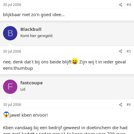
30 jul 2006
#4
blijkbaar niet zo'n goed idee...
Blackbull
B
Komt hier geregeld
30 jul 2006
#5
nee, denk dat t bij ons beide blijft
Zijn wij t in ieder geval
eens:thumbup
fastcoupe
F
Lid
30 jul 2006
#6
jawel kben ervoor!
Kben vandaag bij een bedrijf geweest in doetinchem die had
een geel kadett c sedan een c1 te koop staan voor 700 euro,