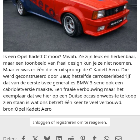
Is een Opel Kadett C mooi? Mwah. Ze zijn leuk en herkenbaar,
maar een toonbeeld van fraai design kun je ze niet noemen.
Maar er was er één die er uitsprong: de C-Kadett Aero. Die
werd geconstrueerd door Baur, hetzelfde carrosseriebedrijf
dat van de eerste twee generaties BMW 3-serie ook een
cabrioletversie maakte. Een fraaie verbouwing maar het
exemplaar dat we hier op een Duitse occasionwebsite te koop
zien staan is wat ons betreft één keer te veel verbouwd.
bron:
Opel Kadett Aero
Inloggen of registreren om te reageren.
Facebook
X (Twitter)
Bluesky
LinkedIn
Reddit
Pinterest
Tumblr
WhatsApp
E-mail
Delen: