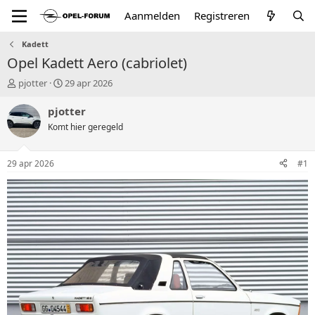
Aanmelden
Registreren
Kadett
Opel Kadett Aero (cabriolet)
T
S
pjotter
29 apr 2026
o
t
p
a
pjotter
i
r
Komt hier geregeld
c
t
s
d
t
a
29 apr 2026
#1
a
t
r
u
t
m
e
r