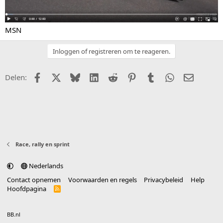
MSN
Inloggen of registreren om te reageren.
Facebook
X (Twitter)
Bluesky
LinkedIn
Reddit
Pinterest
Tumblr
WhatsApp
E-mail
Delen:
Race, rally en sprint
Nederlands
Contact opnemen
Voorwaarden en regels
Privacybeleid
Help
Hoofdpagina
R
S
S
®
Community platform by XenForo
© 2010-2025 XenForo Ltd.
vertaald door
BB.nl