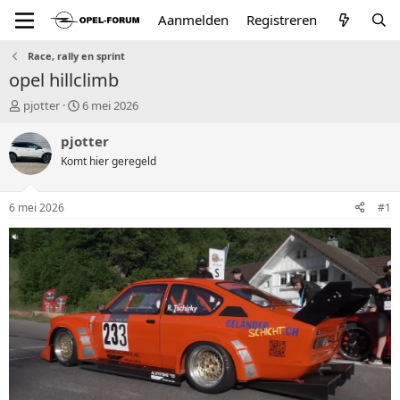
Aanmelden
Registreren
Race, rally en sprint
opel hillclimb
T
S
pjotter
6 mei 2026
o
t
p
a
pjotter
i
r
Komt hier geregeld
c
t
s
d
t
a
6 mei 2026
#1
a
t
r
u
t
m
e
r