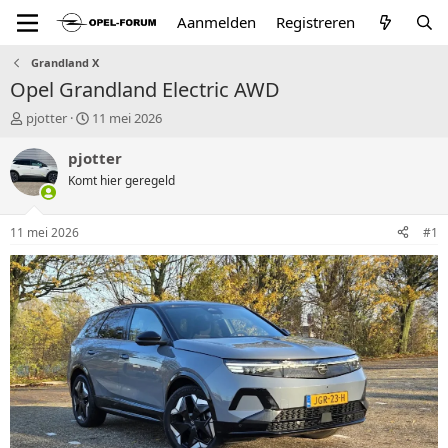
Aanmelden
Registreren
Grandland X
Opel Grandland Electric AWD
T
S
pjotter
11 mei 2026
o
t
p
a
pjotter
i
r
Komt hier geregeld
c
t
s
d
t
a
11 mei 2026
#1
a
t
r
u
t
m
e
r