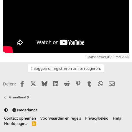
Laatst bewerkt:
11 mei 2026
Inloggen of registreren om te reageren.
Facebook
X (Twitter)
Bluesky
LinkedIn
Reddit
Pinterest
Tumblr
WhatsApp
E-mail
Delen:
Grandland X
Nederlands
Contact opnemen
Voorwaarden en regels
Privacybeleid
Help
Hoofdpagina
R
S
S