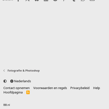
Fotografie & Photoshop
Nederlands
Contact opnemen
Voorwaarden en regels
Privacybeleid
Help
Hoofdpagina
R
S
S
®
Community platform by XenForo
© 2010-2025 XenForo Ltd.
vertaald door
BB.nl