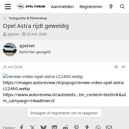
Aanmelden
Registreren
Fotografie & Photoshop
Opel Astra rijdt geweldig
T
S
pjotter
25 mrt 2026
o
t
p
a
pjotter
i
r
Komt hier geregeld
c
t
s
d
t
a
25 mrt 2026
#1
a
t
r
u
t
m
https://images.autoreview.nl/popup/review-video-opel-astra-
e
c22460.webp
r
https://www.autoreview.nl/autotests...tm_content=textlink&ut
m_campaign=Headliner.nl
Inloggen of registreren om te reageren.
Facebook
X (Twitter)
Bluesky
LinkedIn
Reddit
Pinterest
Tumblr
WhatsApp
E-mail
Delen: