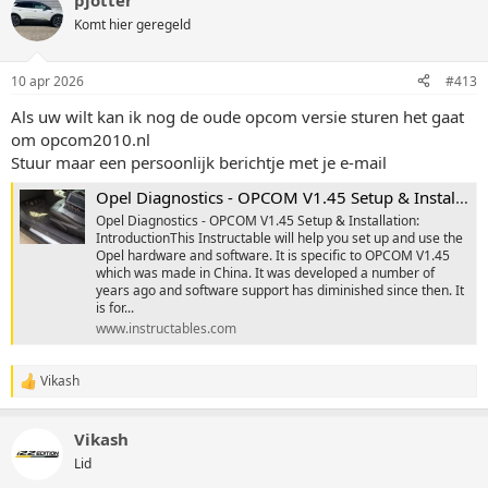
pjotter
Komt hier geregeld
10 apr 2026
#413
Als uw wilt kan ik nog de oude opcom versie sturen het gaat
om opcom2010.nl
Stuur maar een persoonlijk berichtje met je e-mail
Opel Diagnostics - OPCOM V1.45 Setup & Installation
Opel Diagnostics - OPCOM V1.45 Setup & Installation:
IntroductionThis Instructable will help you set up and use the
Opel hardware and software. It is specific to OPCOM V1.45
which was made in China. It was developed a number of
years ago and software support has diminished since then. It
is for...
www.instructables.com
Vikash
W
a
a
Vikash
r
d
Lid
e