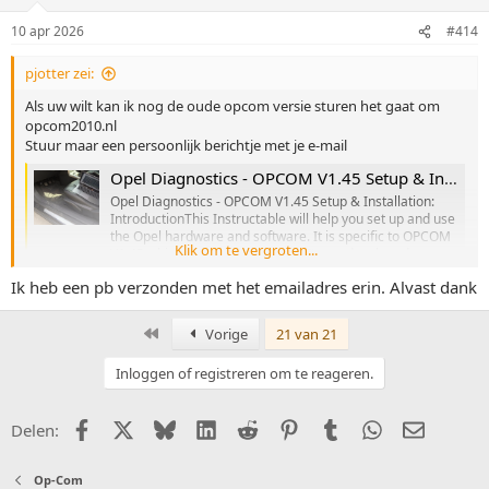
r
i
10 apr 2026
#414
n
g
pjotter zei:
e
n
Als uw wilt kan ik nog de oude opcom versie sturen het gaat om
:
opcom2010.nl
Stuur maar een persoonlijk berichtje met je e-mail
Opel Diagnostics - OPCOM V1.45 Setup & Installation
Opel Diagnostics - OPCOM V1.45 Setup & Installation:
IntroductionThis Instructable will help you set up and use
the Opel hardware and software. It is specific to OPCOM
Klik om te vergroten...
V1.45 which was made in China. It was developed a
number of years ago and software support has
Ik heb een pb verzonden met het emailadres erin. Alvast dank
diminished since then. It is for...
www.instructables.com
Eerste
Vorige
21 van 21
Inloggen of registreren om te reageren.
Facebook
X (Twitter)
Bluesky
LinkedIn
Reddit
Pinterest
Tumblr
WhatsApp
E-mail
Delen:
Op-Com