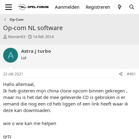
Aanmelden
Registreren
Op-Com
Op-com NL software
T
S
Reinier63
14 feb 2014
o
t
p
a
Astra j turbo
A
i
r
Lid
c
t
s
d
t
a
22 okt 2021
#401
a
t
r
u
Hallo allemaal,
t
m
Ik heb gisteren mijn china clone opcom binnen gekregen ,
e
maar nu is het dat de mee geleverde CD is gebroken is er
r
iemand die nog een cd heb liggen of een link heeft waar ik
deze kan downloaden.
wie o wie kan me helpen
grtz