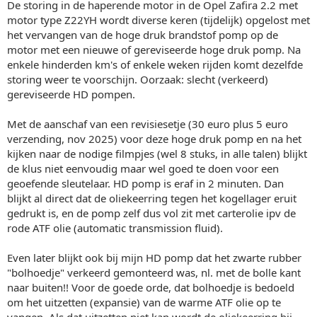
De storing in de haperende motor in de Opel Zafira 2.2 met
motor type Z22YH wordt diverse keren (tijdelijk) opgelost met
het vervangen van de hoge druk brandstof pomp op de
motor met een nieuwe of gereviseerde hoge druk pomp. Na
enkele hinderden km's of enkele weken rijden komt dezelfde
storing weer te voorschijn. Oorzaak: slecht (verkeerd)
gereviseerde HD pompen.
Met de aanschaf van een revisiesetje (30 euro plus 5 euro
verzending, nov 2025) voor deze hoge druk pomp en na het
kijken naar de nodige filmpjes (wel 8 stuks, in alle talen) blijkt
de klus niet eenvoudig maar wel goed te doen voor een
geoefende sleutelaar. HD pomp is eraf in 2 minuten. Dan
blijkt al direct dat de oliekeerring tegen het kogellager eruit
gedrukt is, en de pomp zelf dus vol zit met carterolie ipv de
rode ATF olie (automatic transmission fluid).
Even later blijkt ook bij mijn HD pomp dat het zwarte rubber
"bolhoedje" verkeerd gemonteerd was, nl. met de bolle kant
naar buiten!! Voor de goede orde, dat bolhoedje is bedoeld
om het uitzetten (expansie) van de warme ATF olie op te