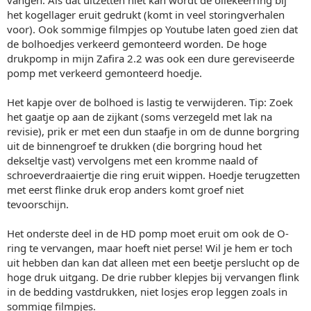
vangen. Als dat uitzetten niet kan wordt de oliekeerring bij
het kogellager eruit gedrukt (komt in veel storingverhalen
voor). Ook sommige filmpjes op Youtube laten goed zien dat
de bolhoedjes verkeerd gemonteerd worden. De hoge
drukpomp in mijn Zafira 2.2 was ook een dure gereviseerde
pomp met verkeerd gemonteerd hoedje.
Het kapje over de bolhoed is lastig te verwijderen. Tip: Zoek
het gaatje op aan de zijkant (soms verzegeld met lak na
revisie), prik er met een dun staafje in om de dunne borgring
uit de binnengroef te drukken (die borgring houd het
dekseltje vast) vervolgens met een kromme naald of
schroeverdraaiertje die ring eruit wippen. Hoedje terugzetten
met eerst flinke druk erop anders komt groef niet
tevoorschijn.
Het onderste deel in de HD pomp moet eruit om ook de O-
ring te vervangen, maar hoeft niet perse! Wil je hem er toch
uit hebben dan kan dat alleen met een beetje perslucht op de
hoge druk uitgang. De drie rubber klepjes bij vervangen flink
in de bedding vastdrukken, niet losjes erop leggen zoals in
sommige filmpjes.