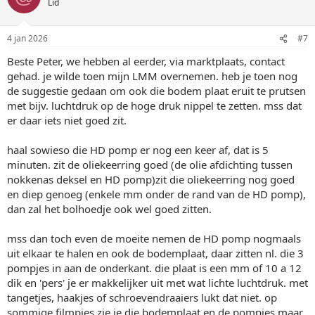
Lid
4 jan 2026
#7
Beste Peter, we hebben al eerder, via marktplaats, contact
gehad. je wilde toen mijn LMM overnemen. heb je toen nog
de suggestie gedaan om ook die bodem plaat eruit te prutsen
met bijv. luchtdruk op de hoge druk nippel te zetten. mss dat
er daar iets niet goed zit.
haal sowieso die HD pomp er nog een keer af, dat is 5
minuten. zit de oliekeerring goed (de olie afdichting tussen
nokkenas deksel en HD pomp)zit die oliekeerring nog goed
en diep genoeg (enkele mm onder de rand van de HD pomp),
dan zal het bolhoedje ook wel goed zitten.
mss dan toch even de moeite nemen de HD pomp nogmaals
uit elkaar te halen en ook de bodemplaat, daar zitten nl. die 3
pompjes in aan de onderkant. die plaat is een mm of 10 a 12
dik en 'pers' je er makkelijker uit met wat lichte luchtdruk. met
tangetjes, haakjes of schroevendraaiers lukt dat niet. op
sommige filmpjes zie je die bodemplaat en de pompjes maar