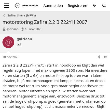
Aanmelden
Registreren
Zafira, Sintra (MPV's)
motorstoring Zafira 2.2 B Z22YH 2007
T
S
@driaan
18 nov 2025
o
t
p
a
@driaan
@
i
r
Lid
c
t
s
d
t
a
18 nov 2025
#1
a
t
r
u
Zafira 2.2 B Z22YH (m75) start in noodloop en blijft dan wel
t
m
regelmatig lopen, met max ongeveer 3300 rpm. Na meerdere
e
keren starten (5 a 6x) en motor flink op toeren warm laten
r
draaien, blijft motormanagement lampje ineens uit en draait
de motor wel tot ruim 5ooo rpm maar begint daarboven te
haperen. Motor uitzetten en opnieuw starten weer met
motormanagement lampje aan, enzovoort. Benzine druk tot
aan de hoge druk pomp is goed (gemeten met drukmeter op
ventiel hogedrukpomp). Lucht massameter vernieuwd. Blijft