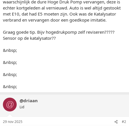
waarschijnlijk de dure Hoge Druk Pomp vervangen, deze is
echter kortgeleden al vernieuwd. Auto is wel altijd gestookt
met E10, dat had E5 moeten zijn. Ook was de Katalysator
verbrand en vervangen door een goedkope imitatie.
Graag goede tip. Bijv hogedrukpomp zelf reviseren?????
Sensor op de katalysator??
&nbsp;
&nbsp;
&nbsp;
&nbsp;
@driaan
@
Lid
29 nov 2025
#2