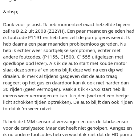
&nbsp;
Dank voor je post. Ik heb momenteel exact hetzelfde bij een
zafira B 2.2 uit 2008 (Z22YH). Een paar maanden geleden had
ik foutcode P1191 en heb toen zelf de pomp gereviseerd. Ik
heb daarna een paar maanden probleemloos gereden. Nu
heb ik echter weer soortgelijke symptomen, echter met
andere foutcodes. (P1155, C1500, C1555 uitgelezen met
goedkope obd lezer). Als ik de auto start met koude motor
slaat deze soms af en soms blijft deze wel na een dip wel
draaien. Ik merk al tijdens gasgeven dat de auto traag
reageert op het gas en daardoor kan ik ook niet harder dan
30 rijden (geen vermogen). Vaak als ik 4/5/6x start heb ik
ineens weer vermogen en kan ik rijden (wel met een beetje
licht schokken tijden optrekken). De auto blijft dan ook rijden
totdat ik 'm weer uitzet.
Ik heb de LMM sensor al vervangen en ook de labdasensor
voor de catalysator. Maar dat heeft niet geholpen. Aangezien
ik nu andere foutcodes heb verwacht ik niet dat de HD pomp