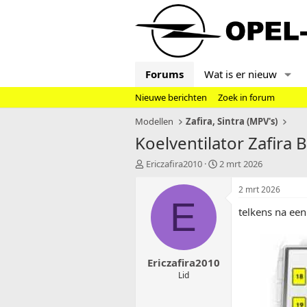
Forums
Wat is er nieuw
Nieuwe berichten
Zoek in forum
Modellen
Zafira, Sintra (MPV's)
Koelventilator Zafira B
T
S
Ericzafira2010
2 mrt 2026
o
t
p
a
2 mrt 2026
i
r
E
telkens na een
c
t
s
d
t
a
a
t
Ericzafira2010
r
u
t
m
Lid
e
r