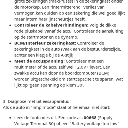
grote zekeringen (maxi-fuses) in de zekeringkast onder
de motorkap. Een "intermitterend" verlies van
vermogen kan duiden op een zekering die wel goed lijkt
maar intern haarlijnscheurtjes heeft.
Controleer de kabelverbindingen:
Volg de dikke
rode pluskabel vanaf de accu. Controleer de aansluiting
op de startmotor en de dynamo.
BCM/Interieur zekeringkast:
Controleer de
zekeringkast in de auto (vaak aan de bestuurderszijde,
achter een klepje bij de A-stijl).
Meet de accuspanning:
Controleer met een
multimeter of de accu zelf wel 12.6V+ levert. Een
zwakke accu kan door de boordcomputer (BCM)
worden uitgeschakeld om startcapaciteit te sparen, wat
lijkt op 'geen spanning op klem 30'.
3. Diagnose met uitleesapparatuur
Als de auto in "limp mode" staat of helemaal niet start:
Lees de foutcodes uit. Een code als
00668
(Supply
Voltage Terminal 30) of een "Battery voltage too low"