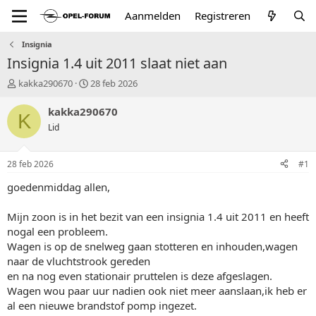
Aanmelden
Registreren
Insignia
Insignia 1.4 uit 2011 slaat niet aan
T
S
kakka290670
28 feb 2026
o
t
p
a
kakka290670
K
i
r
Lid
c
t
s
d
t
a
28 feb 2026
#1
a
t
r
u
goedenmiddag allen,
t
m
e
Mijn zoon is in het bezit van een insignia 1.4 uit 2011 en heeft
r
nogal een probleem.
Wagen is op de snelweg gaan stotteren en inhouden,wagen
naar de vluchtstrook gereden
en na nog even stationair pruttelen is deze afgeslagen.
Wagen wou paar uur nadien ook niet meer aanslaan,ik heb er
al een nieuwe brandstof pomp ingezet.