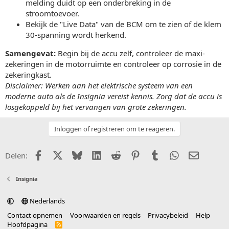
melding duidt op een onderbreking in de
stroomtoevoer.
Bekijk de "Live Data" van de BCM om te zien of de klem
30-spanning wordt herkend.
Samengevat:
Begin bij de accu zelf, controleer de maxi-
zekeringen in de motorruimte en controleer op corrosie in de
zekeringkast.
Disclaimer: Werken aan het elektrische systeem van een
moderne auto als de Insignia vereist kennis. Zorg dat de accu is
losgekoppeld bij het vervangen van grote zekeringen.
Inloggen of registreren om te reageren.
Facebook
X (Twitter)
Bluesky
LinkedIn
Reddit
Pinterest
Tumblr
WhatsApp
E-mail
Delen:
Insignia
Nederlands
Contact opnemen
Voorwaarden en regels
Privacybeleid
Help
Hoofdpagina
R