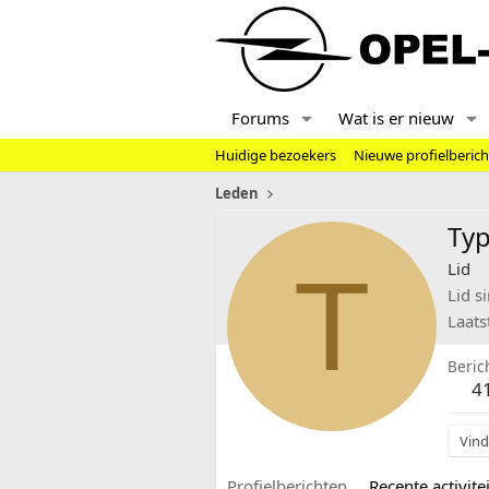
Forums
Wat is er nieuw
Huidige bezoekers
Nieuwe profielberic
Leden
Ty
T
Lid
Lid s
Laats
Beric
4
Vind
Profielberichten
Recente activitei