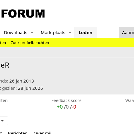
Downloads
Marktplaats
Leden
Aanm
hten
Zoek profielberichten
peR
inds
26 jan 2013
t gezien
28 jun 2026
hten
Feedback score
Waa
1
+0
/
0
/
-0
t
Berichten
Over mij