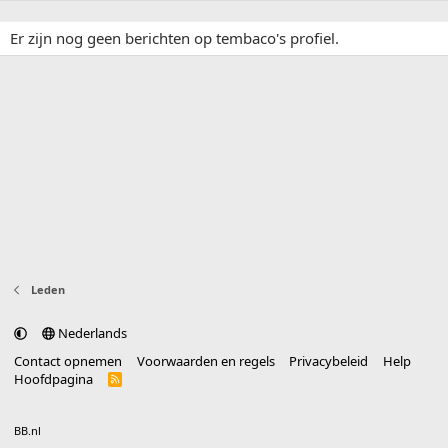
Er zijn nog geen berichten op tembaco's profiel.
Leden
Nederlands
Contact opnemen
Voorwaarden en regels
Privacybeleid
Help
Hoofdpagina
R
S
S
®
Community platform by XenForo
© 2010-2025 XenForo Ltd.
vertaald door
BB.nl