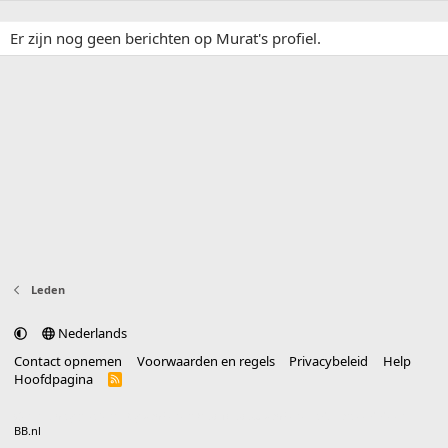
Er zijn nog geen berichten op Murat's profiel.
Leden
Nederlands
Contact opnemen
Voorwaarden en regels
Privacybeleid
Help
Hoofdpagina
R
S
S
®
Community platform by XenForo
© 2010-2025 XenForo Ltd.
vertaald door
BB.nl