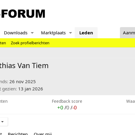
Downloads
Marktplaats
Leden
Aanm
hten
Zoek profielberichten
hias Van Tiem
inds
26 nov 2025
t gezien
13 jan 2026
hten
Feedback score
Waa
+0
/
0
/
-0
t
Berichten
Over mij