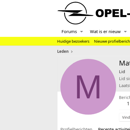
Forums
Wat is er nieuw
Huidige bezoekers
Nieuwe profielberic
Leden
Mat
M
Lid
Lid s
Laats
Beric
1
Vind
Profielberichten
Recente activitei