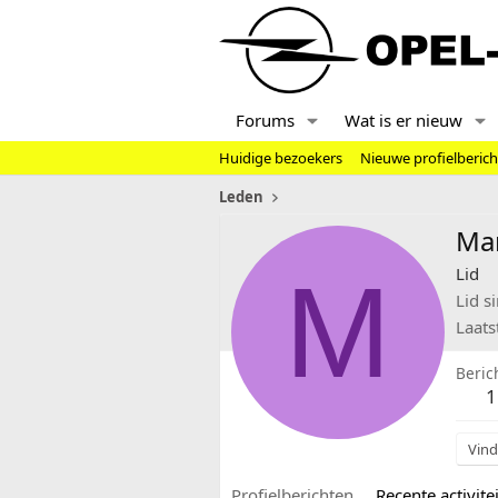
Forums
Wat is er nieuw
Huidige bezoekers
Nieuwe profielberic
Leden
Mar
M
Lid
Lid s
Laats
Beric
1
Vind
Profielberichten
Recente activitei