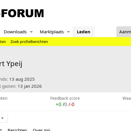
Downloads
Marktplaats
Leden
Aanm
hten
Zoek profielberichten
t Ypeij
inds
13 aug 2025
t gezien
13 jan 2026
hten
Feedback score
Waa
+0
/
0
/
-0
t
Berichten
Over mij