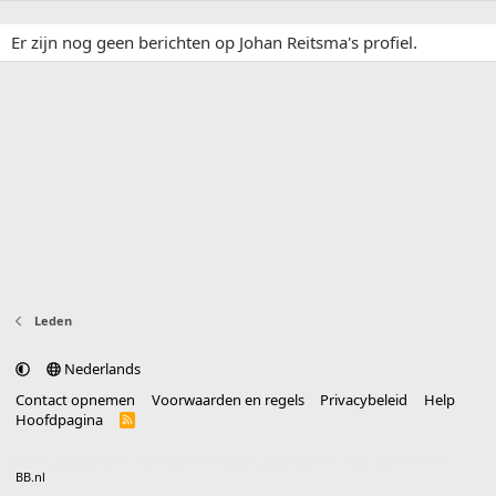
Er zijn nog geen berichten op Johan Reitsma's profiel.
Leden
Nederlands
Contact opnemen
Voorwaarden en regels
Privacybeleid
Help
Hoofdpagina
R
S
S
®
Community platform by XenForo
© 2010-2025 XenForo Ltd.
vertaald door
BB.nl