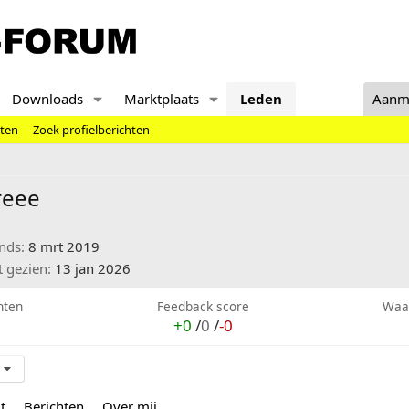
Downloads
Marktplaats
Leden
Aanm
hten
Zoek profielberichten
reee
inds
8 mrt 2019
t gezien
13 jan 2026
hten
Feedback score
Waa
+0
/
0
/
-0
t
Berichten
Over mij