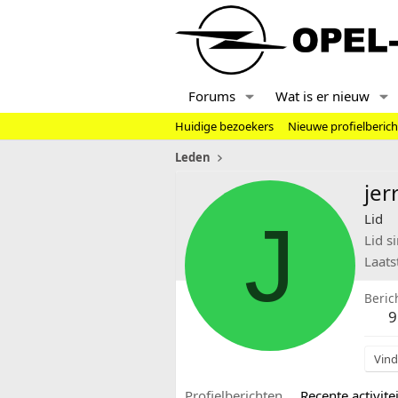
Forums
Wat is er nieuw
Huidige bezoekers
Nieuwe profielberic
Leden
jer
J
Lid
Lid s
Laats
Beric
9
Vind
Profielberichten
Recente activitei