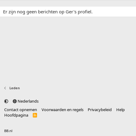
Er zijn nog geen berichten op Ger's profiel.
Leden
Nederlands
Contact opnemen
Voorwaarden en regels
Privacybeleid
Help
Hoofdpagina
R
S
S
®
Community platform by XenForo
© 2010-2025 XenForo Ltd.
vertaald door
BB.nl