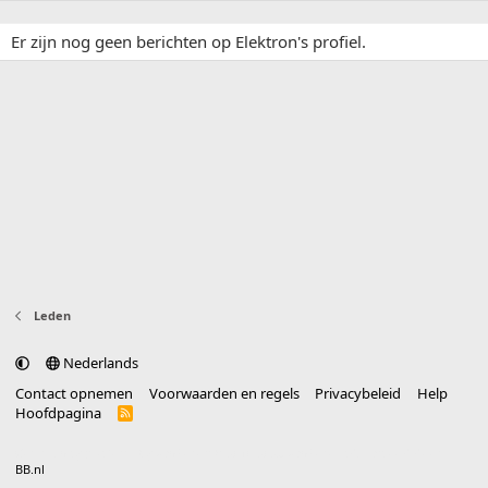
Er zijn nog geen berichten op Elektron's profiel.
Leden
Nederlands
Contact opnemen
Voorwaarden en regels
Privacybeleid
Help
Hoofdpagina
R
S
S
®
Community platform by XenForo
© 2010-2025 XenForo Ltd.
vertaald door
BB.nl