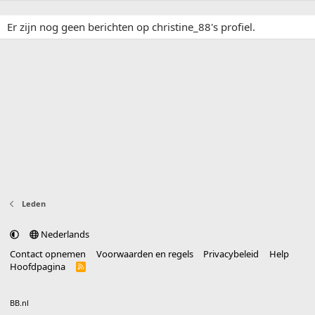
Er zijn nog geen berichten op christine_88's profiel.
Leden
Nederlands
Contact opnemen
Voorwaarden en regels
Privacybeleid
Help
Hoofdpagina
R
S
S
®
Community platform by XenForo
© 2010-2025 XenForo Ltd.
vertaald door
BB.nl