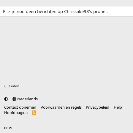
Er zijn nog geen berichten op Chrissake93's profiel.
Leden
Nederlands
Contact opnemen
Voorwaarden en regels
Privacybeleid
Help
Hoofdpagina
R
S
S
®
Community platform by XenForo
© 2010-2025 XenForo Ltd.
vertaald door
BB.nl