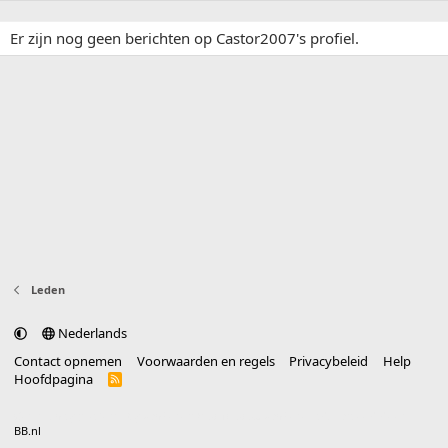
Er zijn nog geen berichten op Castor2007's profiel.
Leden
Nederlands
Contact opnemen
Voorwaarden en regels
Privacybeleid
Help
Hoofdpagina
R
S
S
®
Community platform by XenForo
© 2010-2025 XenForo Ltd.
vertaald door
BB.nl