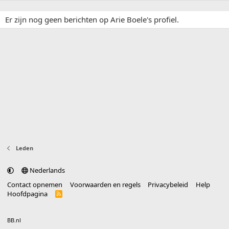
Er zijn nog geen berichten op Arie Boele's profiel.
Leden
Nederlands
Contact opnemen
Voorwaarden en regels
Privacybeleid
Help
Hoofdpagina
R
S
S
®
Community platform by XenForo
© 2010-2025 XenForo Ltd.
vertaald door
BB.nl