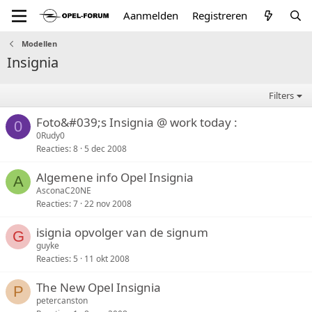
Aanmelden
Registreren
Modellen
Insignia
Filters
Foto&#039;s Insignia @ work today :
0
0Rudy0
Reacties
8
5 dec 2008
Algemene info Opel Insignia
A
AsconaC20NE
Reacties
7
22 nov 2008
isignia opvolger van de signum
G
guyke
Reacties
5
11 okt 2008
The New Opel Insignia
P
petercanston