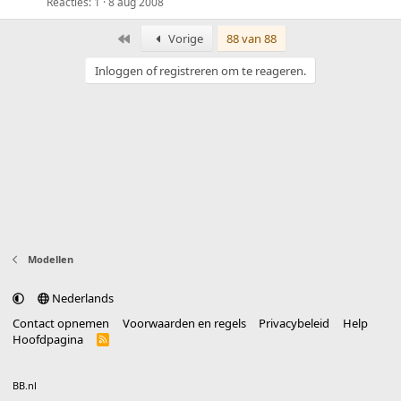
Reacties
1
8 aug 2008
Eerste
Vorige
88 van 88
Inloggen of registreren om te reageren.
Modellen
Nederlands
Contact opnemen
Voorwaarden en regels
Privacybeleid
Help
Hoofdpagina
R
S
S
®
Community platform by XenForo
© 2010-2025 XenForo Ltd.
vertaald door
BB.nl