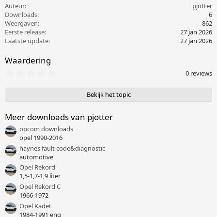
Auteur
pjotter
Downloads
6
Weergaven
862
Eerste release
27 jan 2026
Laatste update
27 jan 2026
Waardering
0
0 reviews
,
0
0
Bekijk het topic
s
t
e
Meer downloads van pjotter
r
opcom downloads
(
r
opel 1990-2016
e
haynes fault code&diagnostic
n
automotive
)
Opel Rekord
1,5-1,7-1,9 liter
Opel Rekord C
1966-1972
Opel Kadet
1984-1991 eng