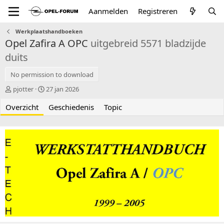
Aanmelden
Registreren
Werkplaatshandboeken
Opel Zafira A OPC
uitgebreid 5571 bladzijde
duits
No permission to download
A
C
pjotter
27 jan 2026
u
r
Overzicht
t
e
Geschiedenis
Topic
e
a
u
t
r
i
o
n
d
a
t
e