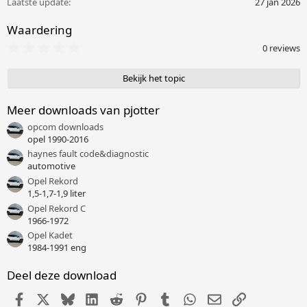
Laatste update
27 jan 2026
Waardering
0
0 reviews
,
0
0
Bekijk het topic
s
t
e
Meer downloads van pjotter
r
opcom downloads
(
r
opel 1990-2016
e
haynes fault code&diagnostic
n
automotive
)
Opel Rekord
1,5-1,7-1,9 liter
Opel Rekord C
1966-1972
Opel Kadet
1984-1991 eng
Deel deze download
Facebook
X (Twitter)
Bluesky
LinkedIn
Reddit
Pinterest
Tumblr
WhatsApp
E-mail
Link