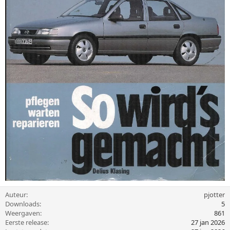
Auteur
pjotter
Downloads
5
Weergaven
861
Eerste release
27 jan 2026