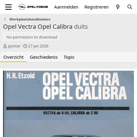
Aanmelden
Registreren
Werkplaatshandboeken
Opel Vectra Opel Calibra
duits
No permission to download
A
C
pjotter
27 jan 2026
u
r
Overzicht
t
e
Geschiedenis
Topic
e
a
u
t
r
i
o
n
d
a
t
e