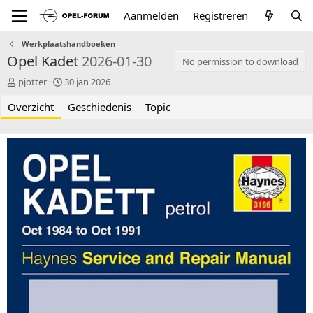
Aanmelden
Registreren
Werkplaatshandboeken
Opel Kadet
2026-01-30
No permission to download
A
C
pjotter
30 jan 2026
u
r
Overzicht
t
e
Geschiedenis
Topic
e
a
u
t
r
i
o
n
d
a
t
e