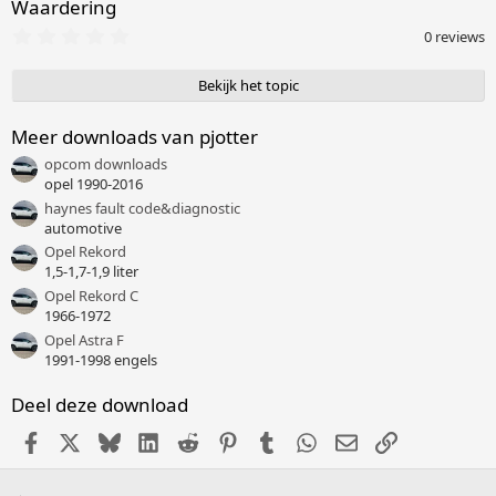
Waardering
0
0 reviews
,
0
0
Bekijk het topic
s
t
e
Meer downloads van pjotter
r
opcom downloads
(
r
opel 1990-2016
e
haynes fault code&diagnostic
n
automotive
)
Opel Rekord
1,5-1,7-1,9 liter
Opel Rekord C
1966-1972
Opel Astra F
1991-1998 engels
Deel deze download
Facebook
X (Twitter)
Bluesky
LinkedIn
Reddit
Pinterest
Tumblr
WhatsApp
E-mail
Link