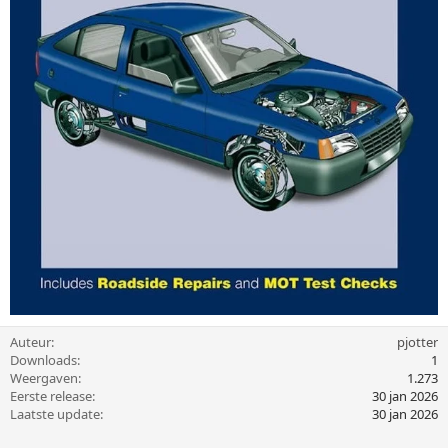
Auteur
pjotter
Downloads
1
Weergaven
1.273
Eerste release
30 jan 2026
Laatste update
30 jan 2026