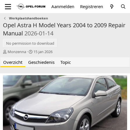
Aanmelden
Registreren
Werkplaatshandboeken
Opel Astra H Model Years 2004 to 2009 Repair
Manual
2026-01-14
No permission to download
A
C
Monzenna
15 jan 2026
u
r
Overzicht
t
Geschiedenis
e
Topic
e
a
u
t
r
i
o
n
d
a
t
e