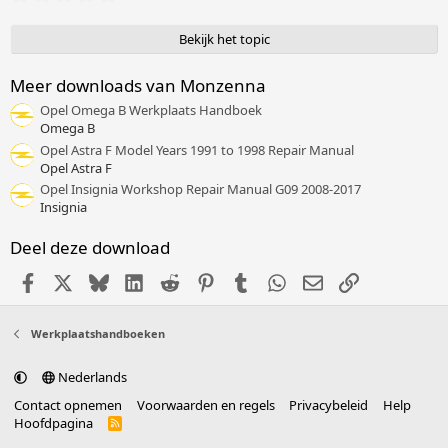
n
,
:
0
0
Bekijk het topic
s
t
e
Meer downloads van Monzenna
r
Opel Omega B Werkplaats Handboek
(
r
Omega B
e
Opel Astra F Model Years 1991 to 1998 Repair Manual
n
Opel Astra F
)
Opel Insignia Workshop Repair Manual G09 2008-2017
Insignia
Deel deze download
Facebook
X (Twitter)
Bluesky
LinkedIn
Reddit
Pinterest
Tumblr
WhatsApp
E-mail
Link
Werkplaatshandboeken
Nederlands
Contact opnemen
Voorwaarden en regels
Privacybeleid
Help
Hoofdpagina
R
S