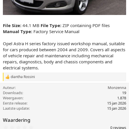
File Size:
44.1 MB
File Type:
ZIP containing PDF files
Manual Type:
Factory Service Manual
Opel Astra H series factory issued workshop manual, suitable
for cars produced between 2004 and 2009. Covers all aspects
of vehicle repair and maintenance including mechanical
repairs, diagnostics, body and chassis components and
electrical systems.
diantha Rossini
W
a
Auteur
Monzenna
a
r
Downloads
19
d
Weergaven
1.878
e
Eerste release
15 jan 2026
r
Laatste update
15 jan 2026
i
n
Waardering
g
e
0
0 reviews