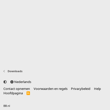
Downloads
Nederlands
Contact opnemen
Voorwaarden en regels
Privacybeleid
Help
Hoofdpagina
R
S
S
®
Community platform by XenForo
© 2010-2025 XenForo Ltd.
vertaald door
BB.nl