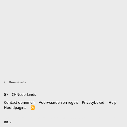
Downloads
Nederlands
Contact opnemen
Voorwaarden en regels
Privacybeleid
Help
Hoofdpagina
R
S
S
®
Community platform by XenForo
© 2010-2025 XenForo Ltd.
vertaald door
BB.nl