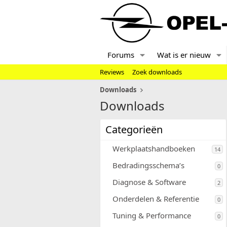
Forums
Wat is er nieuw
Reviews
Zoek downloads
Downloads
Downloads
Categorieën
Werkplaatshandboeken
14
Bedradingsschema’s
0
Diagnose & Software
2
Onderdelen & Referentie
0
Tuning & Performance
0