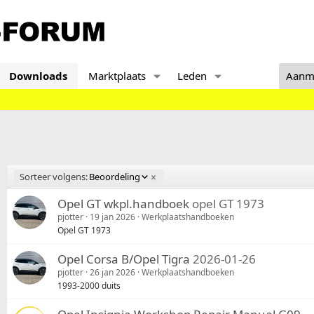
Downloads
Marktplaats
Leden
Aanm
A
Sorteer volgens:
Beoordeling
f
l
Opel GT wkpl.handboek
opel GT 1973
o
pjotter
19 jan 2026
Werkplaatshandboeken
p
Opel GT 1973
e
n
Opel Corsa B/Opel Tigra
2026-01-26
d
pjotter
26 jan 2026
Werkplaatshandboeken
1993-2000 duits