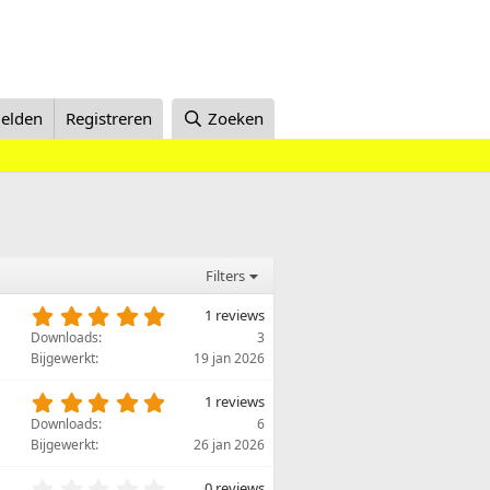
elden
Registreren
Zoeken
Filters
5
1 reviews
,
Downloads
3
0
Bijgewerkt
19 jan 2026
0
s
5
1 reviews
t
,
Downloads
6
e
0
Bijgewerkt
26 jan 2026
r
0
(
s
0
0 reviews