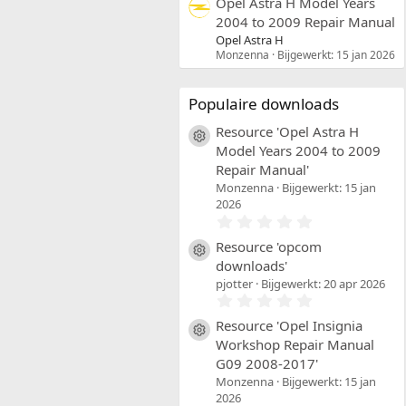
Opel Astra H Model Years
2004 to 2009 Repair Manual
Opel Astra H
Monzenna
Bijgewerkt:
15 jan 2026
Populaire downloads
Resource 'Opel Astra H
Resource icon
Model Years 2004 to 2009
Repair Manual'
Monzenna
Bijgewerkt:
15 jan
2026
0
,
0
Resource 'opcom
Resource icon
0
downloads'
s
pjotter
Bijgewerkt:
20 apr 2026
t
0
e
,
r
0
Resource 'Opel Insignia
(
Resource icon
0
r
Workshop Repair Manual
s
e
G09 2008-2017'
t
n
e
)
Monzenna
Bijgewerkt:
15 jan
r
2026