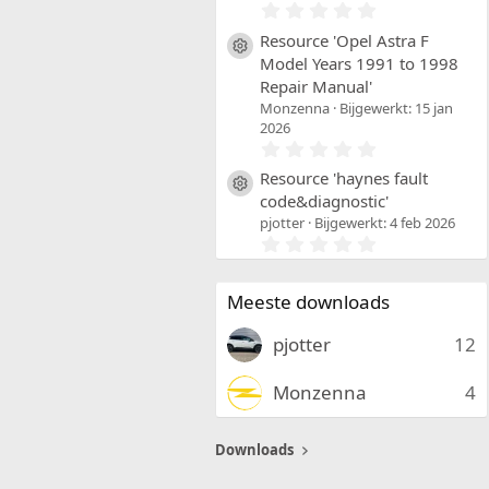
(
0
r
,
e
0
Resource 'Opel Astra F
Resource icon
n
0
Model Years 1991 to 1998
)
s
Repair Manual'
t
e
Monzenna
Bijgewerkt:
15 jan
r
2026
(
0
r
,
e
0
Resource 'haynes fault
Resource icon
n
0
code&diagnostic'
)
s
pjotter
Bijgewerkt:
4 feb 2026
t
0
e
,
r
0
(
0
r
Meeste downloads
s
e
t
n
e
)
pjotter
12
r
(
r
Monzenna
4
e
n
)
Downloads