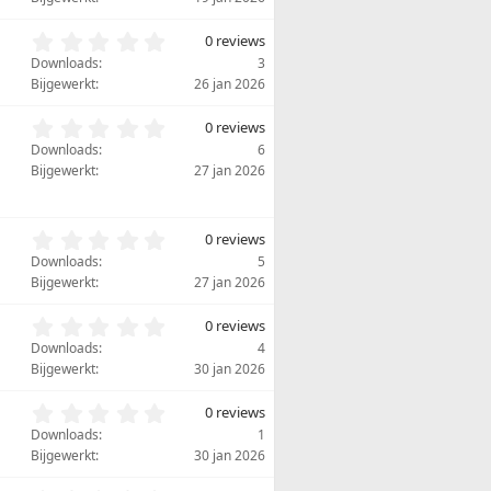
0
r
s
e
0
0 reviews
t
n
,
Downloads
3
e
)
0
Bijgewerkt
26 jan 2026
r
0
(
s
0
r
0 reviews
t
,
e
Downloads
6
e
0
n
Bijgewerkt
27 jan 2026
r
0
)
(
s
r
t
e
0
0 reviews
e
n
,
r
Downloads
5
)
0
(
Bijgewerkt
27 jan 2026
0
r
s
e
0
0 reviews
t
n
,
Downloads
4
e
)
0
Bijgewerkt
30 jan 2026
r
0
(
s
0
r
0 reviews
t
,
e
Downloads
1
e
0
n
Bijgewerkt
30 jan 2026
r
0
)
(
s