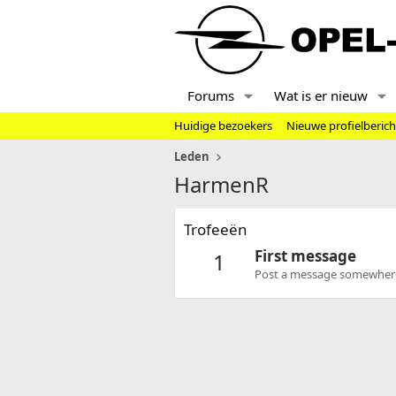
Forums
Wat is er nieuw
Huidige bezoekers
Nieuwe profielberic
Leden
HarmenR
Trofeeën
First message
1
Post a message somewhere o