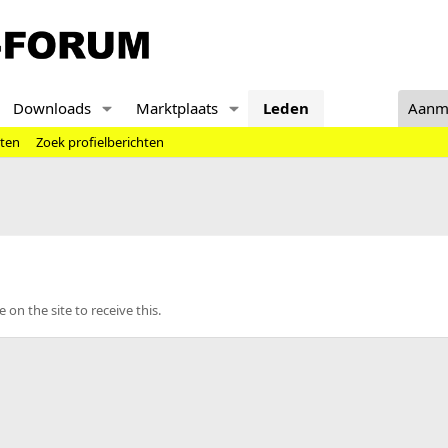
Downloads
Marktplaats
Leden
Aanm
hten
Zoek profielberichten
n the site to receive this.