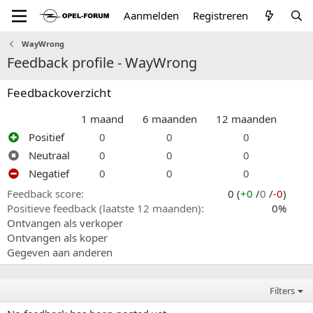
Aanmelden
Registreren
WayWrong
Feedback profile - WayWrong
Feedbackoverzicht
1 maand
6 maanden
12 maanden
Positief
0
0
0
Neutraal
0
0
0
Negatief
0
0
0
Feedback score
0 (
+0
/
0
/
-0
)
Positieve feedback (laatste 12 maanden)
0%
Ontvangen als verkoper
Ontvangen als koper
Gegeven aan anderen
Filters