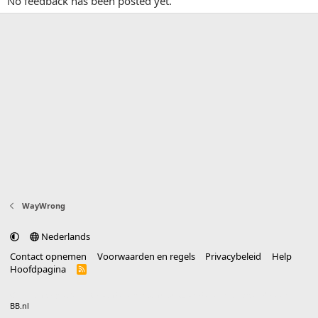
No feedback has been posted yet.
WayWrong
Nederlands
Contact opnemen
Voorwaarden en regels
Privacybeleid
Help
Hoofdpagina
R
S
S
®
Community platform by XenForo
© 2010-2025 XenForo Ltd.
vertaald door
BB.nl