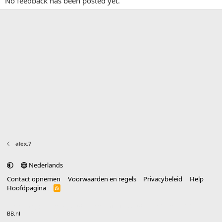
No feedback has been posted yet.
alex.7
Nederlands
Contact opnemen
Voorwaarden en regels
Privacybeleid
Help
Hoofdpagina
R
S
S
®
Community platform by XenForo
© 2010-2025 XenForo Ltd.
vertaald door
BB.nl