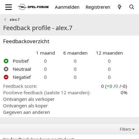
Aanmelden
Registreren
alex.7
Feedback profile - alex.7
Feedbackoverzicht
1 maand
6 maanden
12 maanden
Positief
0
0
0
Neutraal
0
0
0
Negatief
0
0
0
Feedback score
0 (
+0
/
0
/
-0
)
Positieve feedback (laatste 12 maanden)
0%
Ontvangen als verkoper
Ontvangen als koper
Gegeven aan anderen
Filters