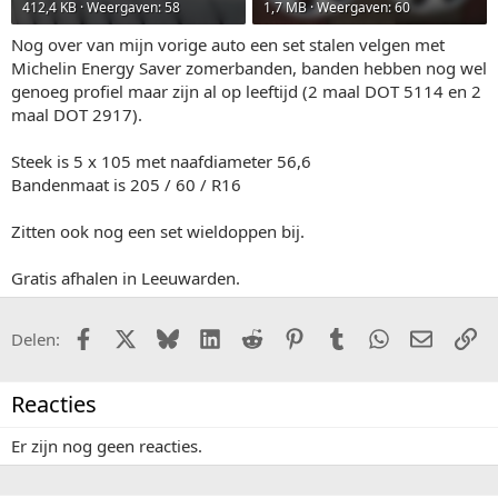
412,4 KB · Weergaven: 58
1,7 MB · Weergaven: 60
Nog over van mijn vorige auto een set stalen velgen met
Michelin Energy Saver zomerbanden, banden hebben nog wel
genoeg profiel maar zijn al op leeftijd (2 maal DOT 5114 en 2
maal DOT 2917).
Steek is 5 x 105 met naafdiameter 56,6
Bandenmaat is 205 / 60 / R16
Zitten ook nog een set wieldoppen bij.
Gratis afhalen in Leeuwarden.
Facebook
X (Twitter)
Bluesky
LinkedIn
Reddit
Pinterest
Tumblr
WhatsApp
E-mail
Li
Delen:
Reacties
Er zijn nog geen reacties.