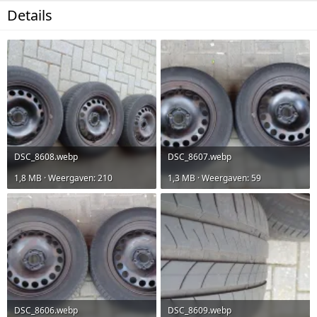
k
a
Details
o
t
p
e
e
d
r
a
t
e
DSC_8608.webp
DSC_8607.webp
1,8 MB · Weergaven: 210
1,3 MB · Weergaven: 59
DSC_8606.webp
DSC_8609.webp