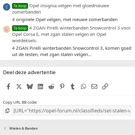
Opel insignia velgen met gloednieuwe
Te koop
E
zomerbanden
4 originele Opel velgen, met nieuwe zomerbanden
4 ZGAN Pirelli winterbanden Snowcontrol 3 voor
Te koop
L
Opel Corsa E, met zgan stalen velgen en Opel
wieldeksels.
4 ZGAN Pirelli winterbanden Snowcontrol 3, komen goed
uit de testen, met zgan stalen velgen...
Deel deze advertentie
Facebook
X (Twitter)
Bluesky
LinkedIn
Reddit
Pinterest
Tumblr
WhatsApp
E-mail
Link
Copy URL BB code
Wielen & Banden