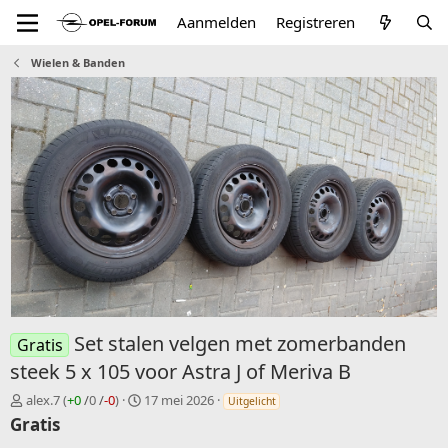
Aanmelden
Registreren
Wielen & Banden
Set stalen velgen met zomerbanden
Gratis
steek 5 x 105 voor Astra J of Meriva B
V
C
alex.7
(
+0
/
0
/
-0
)
17 mei 2026
Uitgelicht
e
r
Gratis
r
e