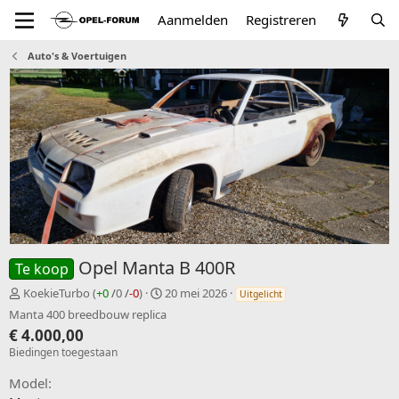
Aanmelden
Registreren
Auto's & Voertuigen
Opel Manta B 400R
Te koop
V
C
KoekieTurbo
(
+0
/
0
/
-0
)
20 mei 2026
Uitgelicht
e
r
Manta 400 breedbouw replica
r
e
€ 4.000,00
k
a
Biedingen toegestaan
o
t
p
e
Model
e
d