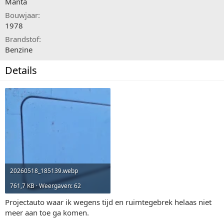
Manta
r
a
t
Bouwjaar
e
1978
Brandstof
Benzine
Details
20260518_185139.webp
761,7 KB · Weergaven: 62
Projectauto waar ik wegens tijd en ruimtegebrek helaas niet
meer aan toe ga komen.