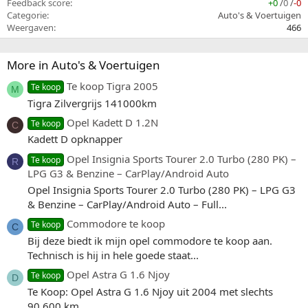
Feedback score
+0
/
0
/
-0
Categorie
Auto's & Voertuigen
Weergaven
466
More in Auto's & Voertuigen
Te koop Tigra 2005
Te koop
M
Tigra Zilvergrijs 141000km
Opel Kadett D 1.2N
Te koop
C
Kadett D opknapper
Opel Insignia Sports Tourer 2.0 Turbo (280 PK) –
Te koop
R
LPG G3 & Benzine – CarPlay/Android Auto
Opel Insignia Sports Tourer 2.0 Turbo (280 PK) – LPG G3
& Benzine – CarPlay/Android Auto – Full...
Commodore te koop
Te koop
C
Bij deze biedt ik mijn opel commodore te koop aan.
Technisch is hij in hele goede staat...
Opel Astra G 1.6 Njoy
Te koop
D
Te Koop: Opel Astra G 1.6 Njoy uit 2004 met slechts
90.600 km