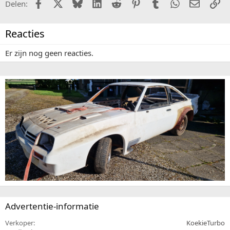
Facebook
X (Twitter)
Bluesky
LinkedIn
Reddit
Pinterest
Tumblr
WhatsApp
E-mail
Li
Delen:
Reacties
Er zijn nog geen reacties.
Advertentie-informatie
Verkoper
KoekieTurbo