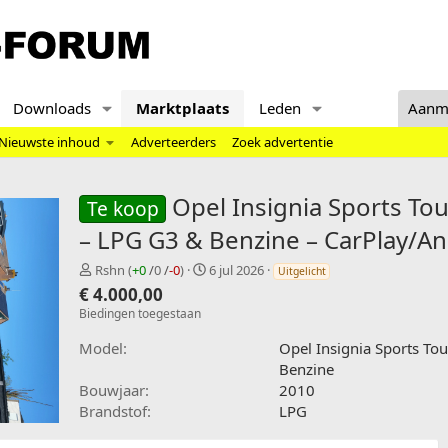
Downloads
Marktplaats
Leden
Aanm
Nieuwste inhoud
Adverteerders
Zoek advertentie
Opel Insignia Sports Tou
Te koop
– LPG G3 & Benzine – CarPlay/A
V
C
Rshn
(
+0
/
0
/
-0
)
6 jul 2026
Uitgelicht
e
r
€ 4.000,00
r
e
Biedingen toegestaan
k
a
o
t
Model
Opel Insignia Sports To
p
e
Benzine
e
d
Bouwjaar
2010
r
a
Brandstof
LPG
t
e