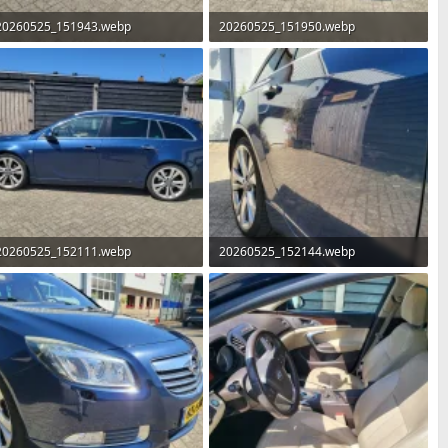
20260525_151943.webp
20260525_151950.webp
3,1 MB · Weergaven: 33
2,8 MB · Weergaven: 33
20260525_152111.webp
20260525_152144.webp
2,7 MB · Weergaven: 33
1,7 MB · Weergaven: 33