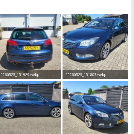
20260525_151929.webp
20260525_151803.webp
2,5 MB · Weergaven: 38
2,3 MB · Weergaven: 34