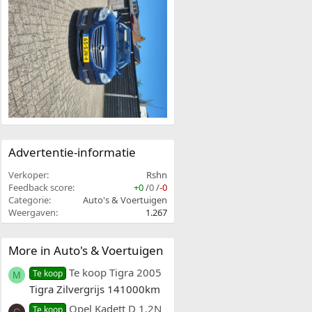
Advertentie-informatie
Verkoper
Rshn
Feedback score
+0
/
0
/
-0
Categorie
Auto's & Voertuigen
Weergaven
1.267
More in Auto's & Voertuigen
Te koop Tigra 2005
Te koop
M
Tigra Zilvergrijs 141000km
Opel Kadett D 1.2N
Te koop