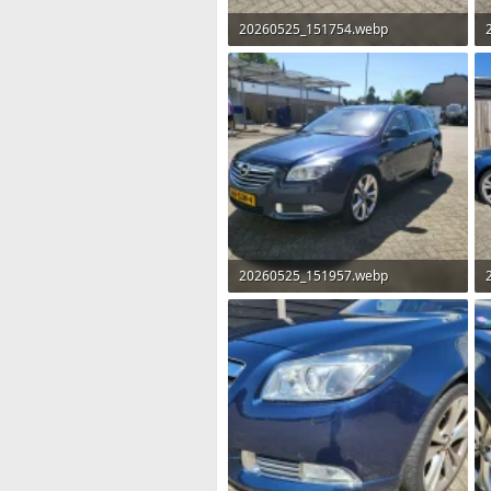
20260525_151754.webp
2,8 MB · Weergaven: 36
20260525_151957.webp
2,2 MB · Weergaven: 35