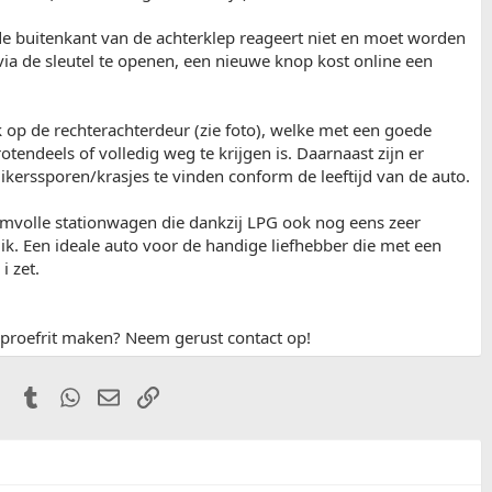
e buitenkant van de achterklep reageert niet en moet worden
via de sleutel te openen, een nieuwe knop kost online een
ek op de rechterachterdeur (zie foto), welke met een goede
otendeels of volledig weg te krijgen is. Daarnaast zijn er
kerssporen/krasjes te vinden conform de leeftijd van de auto.
bomvolle stationwagen die dankzij LPG ook nog eens zeer
uik. Een ideale auto voor de handige liefhebber die met een
i zet.
n proefrit maken? Neem gerust contact op!
it
Pinterest
Tumblr
WhatsApp
E-mail
Link