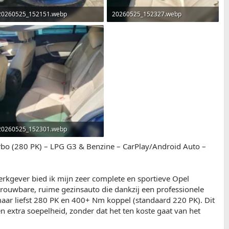
20260525_152151.webp
20260525_152327.webp
2,3 MB · Weergaven: 31
1,2 MB · Weergaven: 35
20260525_152301.webp
1 MB · Weergaven: 33
urbo (280 PK) – LPG G3 & Benzine – CarPlay/Android Auto –
rkgever bied ik mijn zeer complete en sportieve Opel
trouwbare, ruime gezinsauto die dankzij een professionele
maar liefst 280 PK en 400+ Nm koppel (standaard 220 PK). Dit
en extra soepelheid, zonder dat het ten koste gaat van het