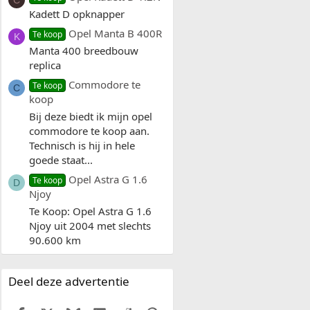
C
Kadett D opknapper
Opel Manta B 400R
Te koop
K
Manta 400 breedbouw
replica
Commodore te
Te koop
C
koop
Bij deze biedt ik mijn opel
commodore te koop aan.
Technisch is hij in hele
goede staat...
Opel Astra G 1.6
Te koop
D
Njoy
Te Koop: Opel Astra G 1.6
Njoy uit 2004 met slechts
90.600 km
Deel deze advertentie