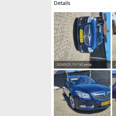
Details
20260525_151742.webp
2,7 MB · Weergaven: 139