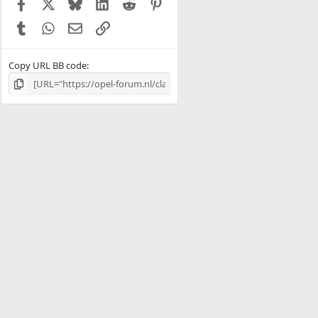
Facebook
X (Twitter)
Bluesky
LinkedIn
Reddit
Pinterest
Tumblr
WhatsApp
E-mail
Link
Copy URL BB code