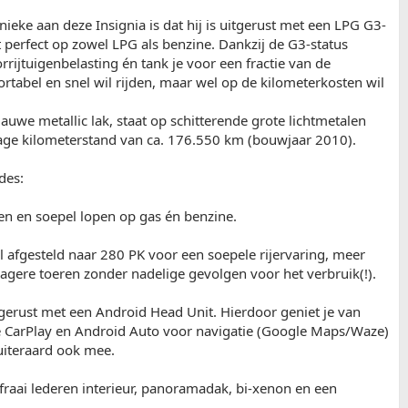
eke aan deze Insignia is dat hij is uitgerust met een LPG G3-
elt perfect op zowel LPG als benzine. Dankzij de G3-status
rrijtuigenbelasting én tank je voor een fractie van de
ortabel en snel wil rijden, maar wel op de kilometerkosten wil
auwe metallic lak, staat op schitterende grote lichtmetalen
age kilometerstand van ca. 176.550 km (bouwjaar 2010).
des:
en en soepel lopen op gas én benzine.
 afgesteld naar 280 PK voor een soepele rijervaring, meer
agere toeren zonder nadelige gevolgen voor het verbruik(!).
gerust met een Android Head Unit. Hierdoor geniet je van
e CarPlay en Android Auto voor navigatie (Google Maps/Waze)
 uiteraard ook mee.
fraai lederen interieur, panoramadak, bi-xenon en een