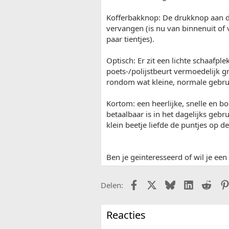
Kofferbakknop: De drukknop aan d
vervangen (is nu van binnenuit of 
paar tientjes).
Optisch: Er zit een lichte schaafpl
poets-/polijstbeurt vermoedelijk gr
rondom wat kleine, normale gebrui
Kortom: een heerlijke, snelle en 
betaalbaar is in het dagelijks gebr
klein beetje liefde de puntjes op de 
Ben je geïnteresseerd of wil je ee
Facebook
X (Twitter)
Bluesky
LinkedIn
Redd
Delen:
Reacties