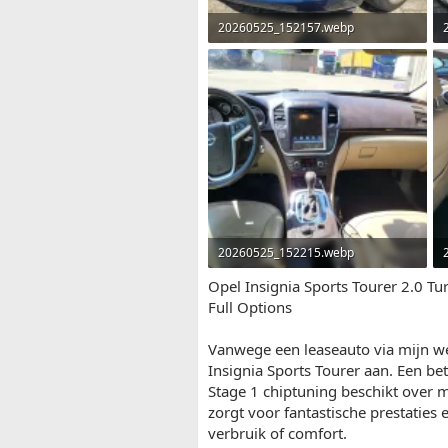
20260525_152157.webp
1,9 MB · Weergaven: 30
20260525_152215.webp
1,5 MB · Weergaven: 33
Opel Insignia Sports Tourer 2.0 T
Full Options
Vanwege een leaseauto via mijn we
Insignia Sports Tourer aan. Een be
Stage 1 chiptuning beschikt over 
zorgt voor fantastische prestaties 
verbruik of comfort.