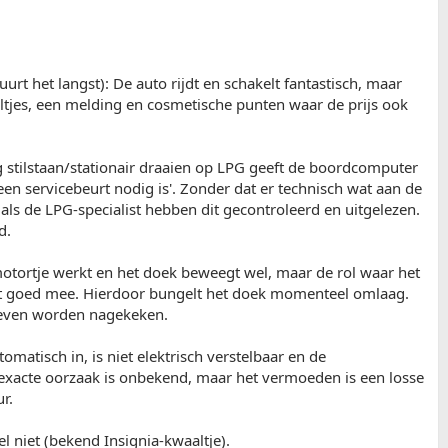
urt het langst): De auto rijdt en schakelt fantastisch, maar
tjes, een melding en cosmetische punten waar de prijs ook
g stilstaan/stationair draaien op LPG geeft de boordcomputer
en servicebeurt nodig is'. Zonder dat er technisch wat aan de
 als de LPG-specialist hebben dit gecontroleerd en uitgelezen.
d.
ortje werkt en het doek beweegt wel, maar de rol waar het
niet goed mee. Hierdoor bungelt het doek momenteel omlaag.
even worden nagekeken.
omatisch in, is niet elektrisch verstelbaar en de
exacte oorzaak is onbekend, maar het vermoeden is een losse
r.
niet (bekend Insignia-kwaaltje).