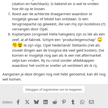
(station en hatchback). Is bekend en is wel te vinden
hoe dit op te lossen.
Roest aan de achterste draagarmen waardoor er
mogelijk gevaar of letstel kan ontstaan. Is een
terugroepactie op geweest, die van mij zijn kosteloos (!!)
vervangen door Opel.
Koplampen (origineel Hella halogeen) zijn zo lek als een
zeef, al af-fabriek. Schijnt een "producteigenschap"
te zijn vlgs. Opel Nederland/ Stellantis (net als
zoveel dingen aan de Insignia die veel geld kosten). Die
komen er mogelijk nog aan als ik een net aftermarket
setje kan vinden. Rij nu rond zonder afdekkappen
waardoor het vocht er sneller uit ventileert als ik rij.
Aangezien je deze dingen nog niet hebt genoemd, kan dit nog
wel komen.
Inloggen of registreren om te reageren.
Facebook
X (Twitter)
Bluesky
LinkedIn
Reddit
Pinterest
Tumblr
WhatsApp
E-mail
Delen: