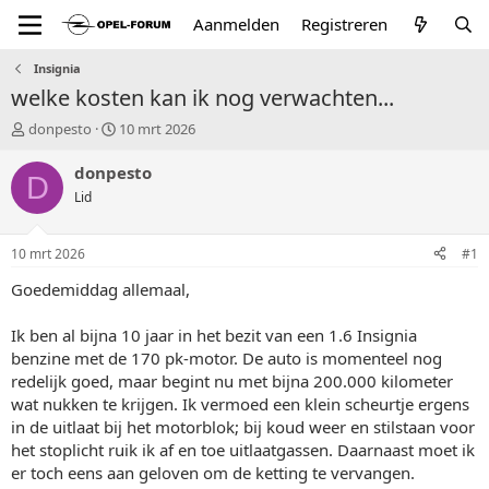
Aanmelden
Registreren
Insignia
welke kosten kan ik nog verwachten...
T
S
donpesto
10 mrt 2026
o
t
p
a
donpesto
D
i
r
Lid
c
t
s
d
t
a
10 mrt 2026
#1
a
t
r
u
Goedemiddag allemaal,
t
m
e
Ik ben al bijna 10 jaar in het bezit van een 1.6 Insignia
r
benzine met de 170 pk‑motor. De auto is momenteel nog
redelijk goed, maar begint nu met bijna 200.000 kilometer
wat nukken te krijgen. Ik vermoed een klein scheurtje ergens
in de uitlaat bij het motorblok; bij koud weer en stilstaan voor
het stoplicht ruik ik af en toe uitlaatgassen. Daarnaast moet ik
er toch eens aan geloven om de ketting te vervangen.