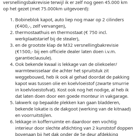
versnellingsbakrevisie terwijl ik er zelf nog geen 45.000 km
op het gezet (met 75.000km uitgevoerd):
Bobineblok kapot, auto liep nog maar op 2 cilinders
(€400,-, zelf vervangen),
thermostaathuis en thermostaat (€ 750 incl.
werkplaatstarief bij de stealer),
en de grootste klap de M32 versnellingbakrevisie
(€1500,- bij een officiele dealer laten doen i.v.m.
garantieclausule).
Ook bekende kwaal is lekkage van de oliekoeler/
warmtewisselaar die achter het spruitstuk zit
weggebouwd, heb ik ook al gehad doordat de pakking
kapot was tussen olie en koelvloeistof (zwarte smurrie
in koelvloeistofvat). Kost ook nog het nodige, al heb ik
dat laten doen door een goede monteur in vakgarage.
lakwerk op bepaalde plekken kan gaan bladderen,
bekende lokatie is de dakgoot (werking van de kitnaad)
en voorruitstijlen.
lekkage in kofferruimte en daardoor een vochtig
interieur door slechte afdichting van 2 kunststof doppen
bovenaan bij het dak onder de 5e deur afdekking