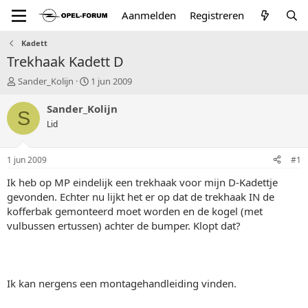
Aanmelden
Registreren
Kadett
Trekhaak Kadett D
T
S
Sander_Kolijn
1 jun 2009
o
t
p
a
Sander_Kolijn
S
i
r
Lid
c
t
s
d
t
a
1 jun 2009
#1
a
t
r
u
Ik heb op MP eindelijk een trekhaak voor mijn D-Kadettje
t
m
gevonden. Echter nu lijkt het er op dat de trekhaak IN de
e
kofferbak gemonteerd moet worden en de kogel (met
r
vulbussen ertussen) achter de bumper. Klopt dat?
Ik kan nergens een montagehandleiding vinden.