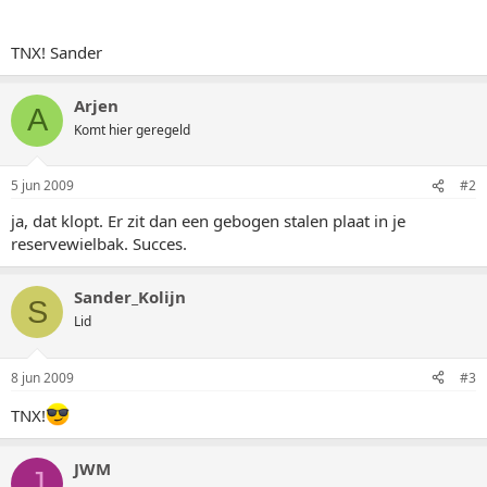
TNX! Sander
Arjen
A
Komt hier geregeld
5 jun 2009
#2
ja, dat klopt. Er zit dan een gebogen stalen plaat in je
reservewielbak. Succes.
Sander_Kolijn
S
Lid
8 jun 2009
#3
TNX!
JWM
J