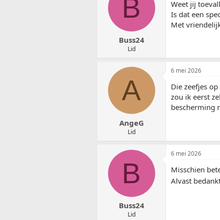
B
Weet jij toeva
e
r
Is dat een spe
i
Met vriendelij
n
g
Buss24
e
Lid
n
:
6 mei 2026
A
Die zeefjes op
zou ik eerst z
bescherming me
AngeG
Lid
6 mei 2026
B
Misschien bet
Alvast bedankt 
Buss24
Lid