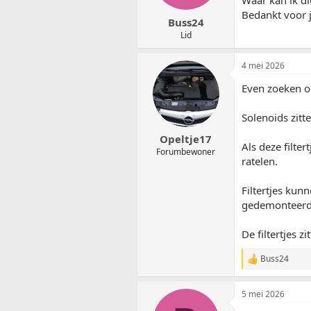
Waar kan ik di
Bedankt voor j
Buss24
Lid
4 mei 2026
Even zoeken o
Solenoids zitt
Opeltje17
Als deze filte
Forumbewoner
ratelen.
Filtertjes kun
gedemonteerd
De filtertjes z
Buss24
W
a
a
5 mei 2026
r
d