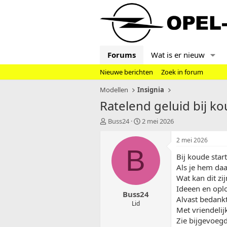
Forums
Wat is er nieuw
Nieuwe berichten
Zoek in forum
Modellen
Insignia
Ratelend geluid bij ko
T
S
Buss24
2 mei 2026
o
t
p
a
2 mei 2026
i
r
B
Bij koude sta
c
t
s
d
Als je hem da
t
a
Wat kan dit zi
a
t
Ideeen en opl
Buss24
r
u
Alvast bedank
t
m
Lid
Met vriendelij
e
Zie bijgevoegd
r