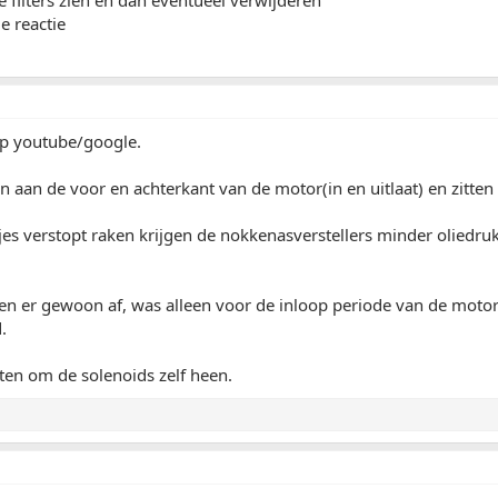
e filters zien en dan eventueel verwijderen
e reactie
p youtube/google.
en aan de voor en achterkant van de motor(in en uitlaat) en zitten
rtjes verstopt raken krijgen de nokkenasverstellers minder olied
nen er gewoon af, was alleen voor de inloop periode van de motor 
.
itten om de solenoids zelf heen.