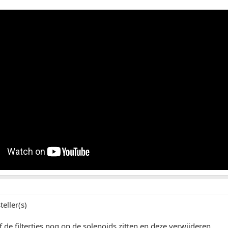
eller(s)
f de filtertjes nog op de solenoids zitten en deze verwijderen.