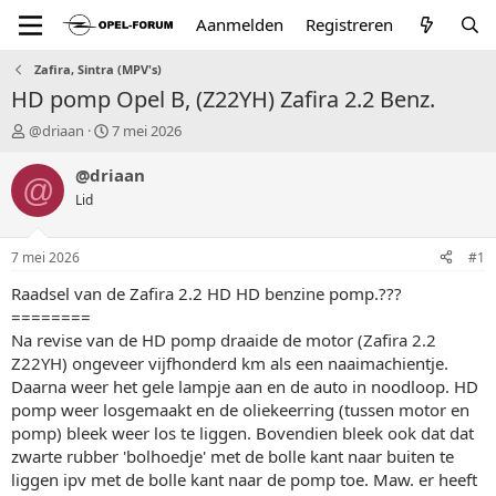
Aanmelden
Registreren
Zafira, Sintra (MPV's)
HD pomp Opel B, (Z22YH) Zafira 2.2 Benz.
T
S
@driaan
7 mei 2026
o
t
p
a
@driaan
@
i
r
Lid
c
t
s
d
t
a
7 mei 2026
#1
a
t
r
u
Raadsel van de Zafira 2.2 HD HD benzine pomp.???
t
m
========
e
Na revise van de HD pomp draaide de motor (Zafira 2.2
r
Z22YH) ongeveer vijfhonderd km als een naaimachientje.
Daarna weer het gele lampje aan en de auto in noodloop. HD
pomp weer losgemaakt en de oliekeerring (tussen motor en
pomp) bleek weer los te liggen. Bovendien bleek ook dat dat
zwarte rubber 'bolhoedje' met de bolle kant naar buiten te
liggen ipv met de bolle kant naar de pomp toe. Maw. er heeft