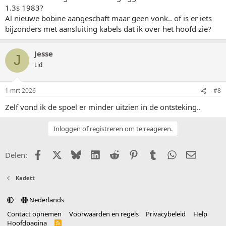
1.3s 1983?
Al nieuwe bobine aangeschaft maar geen vonk.. of is er iets
bijzonders met aansluiting kabels dat ik over het hoofd zie?
Jesse
J
Lid
1 mrt 2026
#8
Zelf vond ik de spoel er minder uitzien in de ontsteking..
Inloggen of registreren om te reageren.
Facebook
X (Twitter)
Bluesky
LinkedIn
Reddit
Pinterest
Tumblr
WhatsApp
E-mail
Delen:
Kadett
Nederlands
Contact opnemen
Voorwaarden en regels
Privacybeleid
Help
Hoofdpagina
R