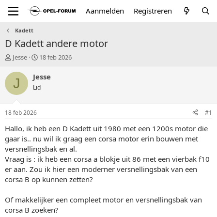
Aanmelden
Registreren
Kadett
D Kadett andere motor
T
S
Jesse
18 feb 2026
o
t
p
a
Jesse
J
i
r
Lid
c
t
s
d
t
a
18 feb 2026
#1
a
t
r
u
Hallo, ik heb een D Kadett uit 1980 met een 1200s motor die
t
m
gaar is.. nu wil ik graag een corsa motor erin bouwen met
e
versnellingsbak en al.
r
Vraag is : ik heb een corsa a blokje uit 86 met een vierbak f10
er aan. Zou ik hier een moderner versnellingsbak van een
corsa B op kunnen zetten?
Of makkelijker een compleet motor en versnellingsbak van
corsa B zoeken?