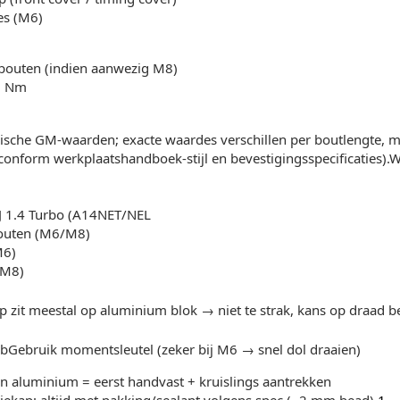
es (M6)
bouten (indien aanwezig M8)
5 Nm
pische GM-waarden; exacte waardes verschillen per boutlengte, maa
conform werkplaatshandboek-stijl en bevestigingsspecificaties)
 J 1.4 Turbo (A14NET/NEL
outen (M6/M8)
M6)
(M8)
zit meestal op aluminium blok → niet te strak, kans op draad b
 bGebruik momentsleutel (zeker bij M6 → snel dol draaien)
in aluminium = eerst handvast + kruislings aantrekken