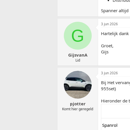
Distribu
Spanner altij
3 jun 2026
G
Hartelijk dank
Groet,
Gijs
GijsvanA
Lid
3 jun 2026
Bij Het vervan
955set)
Hieronder de 
pjotter
Komt hier geregeld
Spanrol