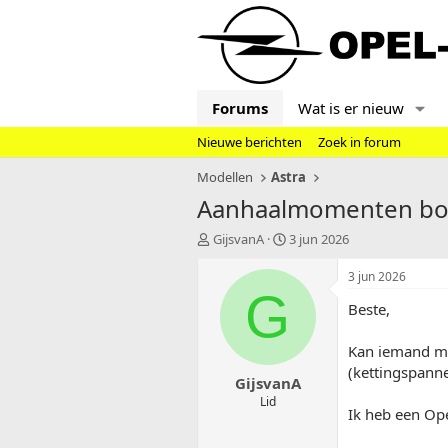
Forums
Wat is er nieuw
Nieuwe berichten
Zoek in forum
Modellen
Astra
Aanhaalmomenten boute
T
S
GijsvanA
3 jun 2026
o
t
p
a
3 jun 2026
i
r
G
Beste,
c
t
s
d
t
a
Kan iemand mij
a
t
(kettingspanne
GijsvanA
r
u
t
m
Lid
Ik heb een Ope
e
r