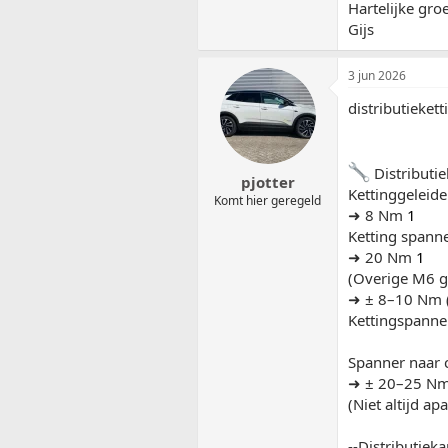
Hartelijke groe
Gijs
3 jun 2026
distributiekett
Distributie
pjotter
Kettinggeleide
Komt hier geregeld
➜ 8 Nm
1
Ketting spanne
➜ 20 Nm
1
(Overige M6 ge
➜ ± 8–10 Nm 
Kettingspanner
Spanner naar c
➜ ± 20–25 Nm 
(Niet altijd a
--Distributieka