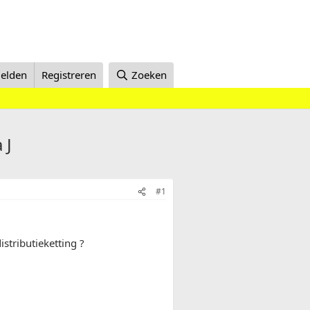
elden
Registreren
Zoeken
 J
#1
stributieketting ?