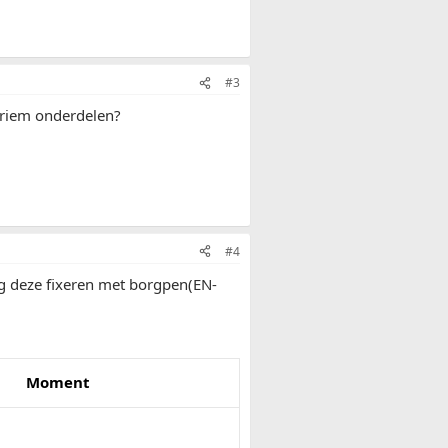
#3
tiriem onderdelen?
#4
ng deze fixeren met borgpen(EN-
Moment