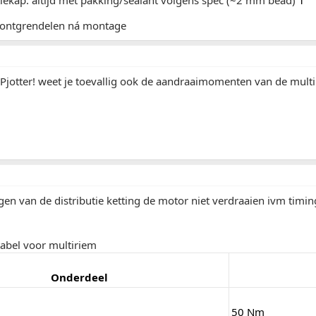
tiekap: altijd met pakking/sealant volgens spec (~2 mm bead)
1
d ontgrendelen ná montage
 Pjotter! weet je toevallig ook de aandraaimomenten van de mul
gen van de distributie ketting de motor niet verdraaien ivm timi
tabel voor multiriem
Onderdeel
50 Nm