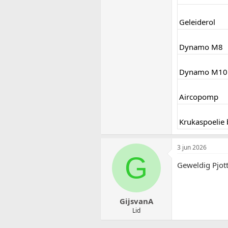
Geleiderol
Dynamo M8
Dynamo M10
Aircopomp
Krukaspoelie 
3 jun 2026
G
Geweldig Pjott
GijsvanA
Lid