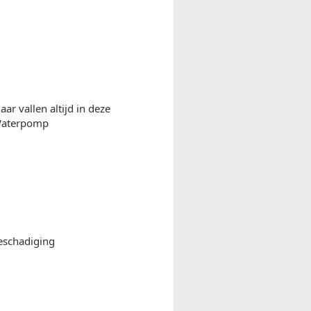
r vallen altijd in deze
.Waterpomp
eschadiging