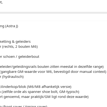
t,
ing (Astra J)
ketting & geleiders
r (rechts, 2 bouten M6)
r schoen / geleiderbout
leider/geleidingsrails bouten zitten meestal in dezelfde range)
(gangbare GM-waarde voor M6, bevestigd door manual context
 (hydraulisch)
ilinderkop/blok (M6/M8 afhankelijk versie)
(zelfde orde als spanner shoe bolt, GM-typisch)
part genoemd, maar praktijk/GM ligt rond deze waarde)
p (front cover / timing cover)