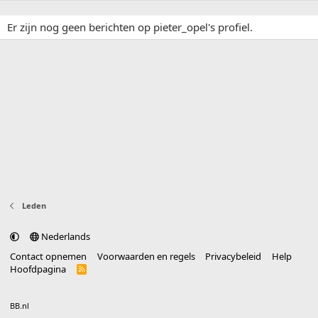
Er zijn nog geen berichten op pieter_opel's profiel.
Leden
Nederlands
Contact opnemen
Voorwaarden en regels
Privacybeleid
Help
Hoofdpagina
R
S
S
®
Community platform by XenForo
© 2010-2025 XenForo Ltd.
vertaald door
BB.nl