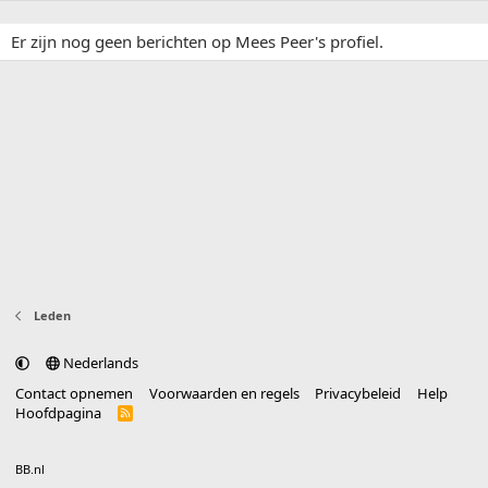
Er zijn nog geen berichten op Mees Peer's profiel.
Leden
Nederlands
Contact opnemen
Voorwaarden en regels
Privacybeleid
Help
Hoofdpagina
R
S
S
®
Community platform by XenForo
© 2010-2025 XenForo Ltd.
vertaald door
BB.nl