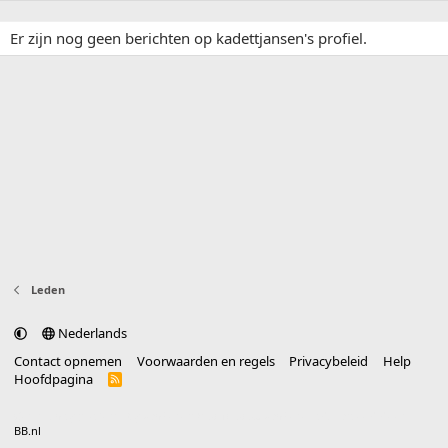
Er zijn nog geen berichten op kadettjansen's profiel.
Leden
Nederlands
Contact opnemen
Voorwaarden en regels
Privacybeleid
Help
Hoofdpagina
R
S
S
®
Community platform by XenForo
© 2010-2025 XenForo Ltd.
vertaald door
BB.nl