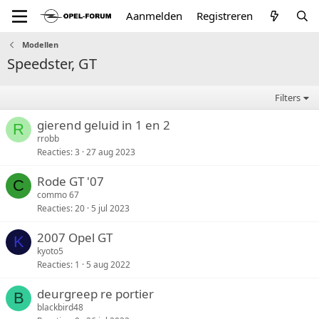
Aanmelden
Registreren
Modellen
Speedster, GT
Filters
gierend geluid in 1 en 2
R
rrobb
Reacties
3
27 aug 2023
Rode GT '07
C
commo 67
Reacties
20
5 jul 2023
2007 Opel GT
K
kyoto5
Reacties
1
5 aug 2022
deurgreep re portier
B
blackbird48