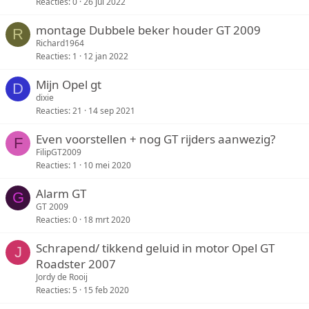
Reacties
0
26 jul 2022
montage Dubbele beker houder GT 2009
R
Richard1964
Reacties
1
12 jan 2022
Mijn Opel gt
D
dixie
Reacties
21
14 sep 2021
Even voorstellen + nog GT rijders aanwezig?
F
FilipGT2009
Reacties
1
10 mei 2020
Alarm GT
G
GT 2009
Reacties
0
18 mrt 2020
Schrapend/ tikkend geluid in motor Opel GT
J
Roadster 2007
Jordy de Rooij
Reacties
5
15 feb 2020