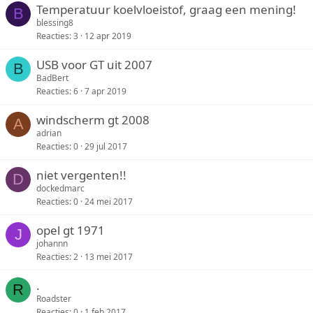
Temperatuur koelvloeistof, graag een mening!
B
blessing8
Reacties
3
12 apr 2019
USB voor GT uit 2007
B
BadBert
Reacties
6
7 apr 2019
windscherm gt 2008
A
adrian
Reacties
0
29 jul 2017
niet vergenten!!
D
dockedmarc
Reacties
0
24 mei 2017
opel gt 1971
J
johannn
Reacties
2
13 mei 2017
.
R
Roadster
Reacties
0
1 feb 2017