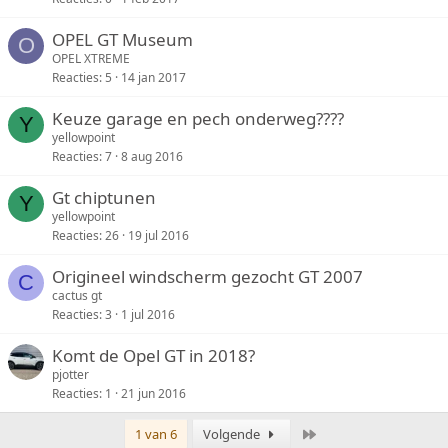
OPEL GT Museum
O
OPEL XTREME
Reacties
5
14 jan 2017
Keuze garage en pech onderweg????
Y
yellowpoint
Reacties
7
8 aug 2016
Gt chiptunen
Y
yellowpoint
Reacties
26
19 jul 2016
Origineel windscherm gezocht GT 2007
C
cactus gt
Reacties
3
1 jul 2016
Komt de Opel GT in 2018?
pjotter
Reacties
1
21 jun 2016
Laatste
1 van 6
Volgende