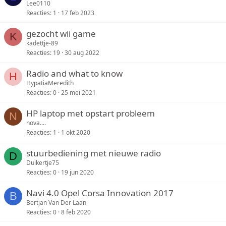
Lee0110
Reacties
1
17 feb 2023
gezocht wii game
K
kadettje-89
Reacties
19
30 aug 2022
Radio and what to know
H
HypatiaMeredith
Reacties
0
25 mei 2021
HP laptop met opstart probleem
N
nova....
Reacties
1
1 okt 2020
stuurbediening met nieuwe radio
D
Duikertje75
Reacties
0
19 jun 2020
Navi 4.0 Opel Corsa Innovation 2017
B
Bertjan Van Der Laan
Reacties
0
8 feb 2020