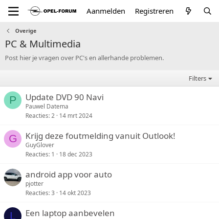
Aanmelden
Registreren
Overige
PC & Multimedia
Post hier je vragen over PC's en allerhande problemen.
Filters
Update DVD 90 Navi
P
Pauwel Datema
Reacties
2
14 mrt 2024
Krijg deze foutmelding vanuit Outlook!
G
GuyGlover
Reacties
1
18 dec 2023
android app voor auto
pjotter
Reacties
3
14 okt 2023
Een laptop aanbevelen
L