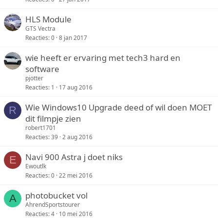
HLS Module
GTS Vectra
Reacties
0
8 jan 2017
wie heeft er ervaring met tech3 hard en
software
pjotter
Reacties
1
17 aug 2016
Wie Windows10 Upgrade deed of wil doen MOET
R
dit filmpje zien
robert1701
Reacties
39
2 aug 2016
Navi 900 Astra j doet niks
E
Ewoutlk
Reacties
0
22 mei 2016
photobucket vol
A
AhrendSportstourer
Reacties
4
10 mei 2016