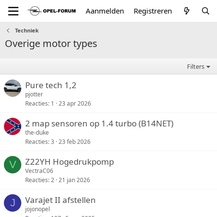
Aanmelden
Registreren
Techniek
Overige motor types
Filters
Pure tech 1,2
pjotter
Reacties
1
23 apr 2026
2 map sensoren op 1.4 turbo (B14NET)
the-duke
Reacties
3
23 feb 2026
Z22YH Hogedrukpomp
V
VectraC06
Reacties
2
21 jan 2026
Varajet II afstellen
J
jojonopel