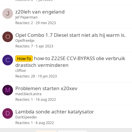
z20leh van engeland
J
Jef Peperman
Reacties
2
29 mei 2023
Opel Combo 1.7 Diesel start niet als hij warm is.
O
Opelfreekje
Reacties
7
5 apr 2023
how-to Z22SE CCV-BYPASS olie verbruik
How-To
C
drastisch verminderen
cliffvxr
Reacties
28
19 jan 2023
Problemen starten x20xev
M
mad.black.astra
Reacties
1
16 aug 2022
Lambda sonde achter katalysator
D
DarkSpeeder
Reacties
1
6 aug 2022