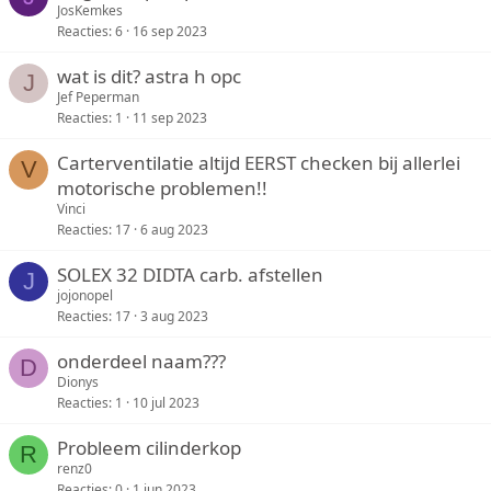
JosKemkes
Reacties
6
16 sep 2023
wat is dit? astra h opc
J
Jef Peperman
Reacties
1
11 sep 2023
Carterventilatie altijd EERST checken bij allerlei
V
motorische problemen!!
Vinci
Reacties
17
6 aug 2023
SOLEX 32 DIDTA carb. afstellen
J
jojonopel
Reacties
17
3 aug 2023
onderdeel naam???
D
Dionys
Reacties
1
10 jul 2023
Probleem cilinderkop
R
renz0
Reacties
0
1 jun 2023