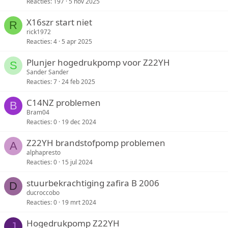
Reacties
197
5 nov 2025
X16szr start niet
R
rick1972
Reacties
4
5 apr 2025
Plunjer hogedrukpomp voor Z22YH
S
Sander Sander
Reacties
7
24 feb 2025
C14NZ problemen
B
Bram04
Reacties
0
19 dec 2024
Z22YH brandstofpomp problemen
A
alphapresto
Reacties
0
15 jul 2024
stuurbekrachtiging zafira B 2006
D
ducroccobo
Reacties
0
19 mrt 2024
Hogedrukpomp Z22YH
J