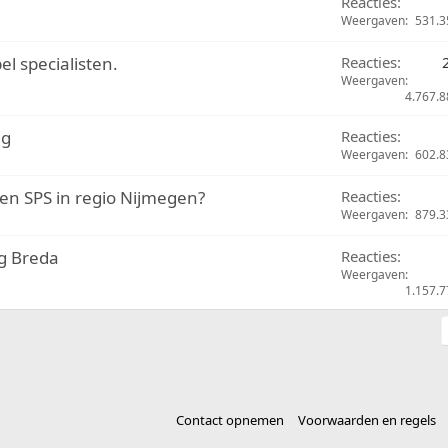
Reacties
Weergaven
531.3
l specialisten.
Reacties
Weergaven
4.767.8
ng
Reacties
Weergaven
602.8
n SPS in regio Nijmegen?
Reacties
Weergaven
879.3
ng Breda
Reacties
Weergaven
1.157.7
Contact opnemen
Voorwaarden en regels