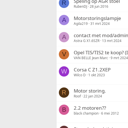
Speling op AGR stoel
R
RubenDJ
28 jun 2016
Motorstoringslampje
A
Agila219
31 mrt 2024
contact met mod/admi
A
Astra G X1.6SZR
13 mrt 2024
Opel TIS/TIS2 te koop?
V
VAN BELLE Jean Marc
9 mrt 2024
Corsa C Z1.2XEP
W
Wilco D
1 okt 2023
Motor storing.
R
Roof
22 jan 2024
2.2 motoren??
B
black champion
6 mei 2012