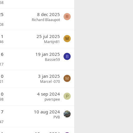
68
25
8 dec 2025
R
Richard Blaaupot
08
1
25 jul 2025
M
46
Martijn81
16
19 jan 2025
B
Bassie59
17
0
3 jan 2025
M
21
Marcel -070
0
4 sep 2024
P
98
pverspee
7
10 aug 2024
PVB
47