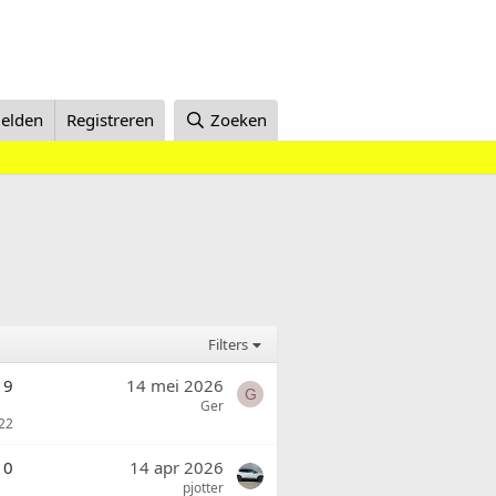
elden
Registreren
Zoeken
Filters
9
14 mei 2026
G
Ger
22
0
14 apr 2026
pjotter