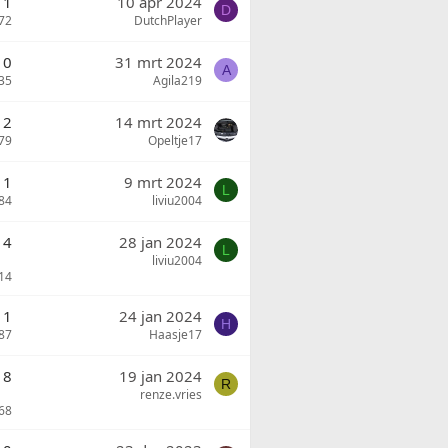
1
10 apr 2024
D
72
DutchPlayer
0
31 mrt 2024
A
35
Agila219
2
14 mrt 2024
79
Opeltje17
1
9 mrt 2024
L
84
liviu2004
14
28 jan 2024
L
liviu2004
14
1
24 jan 2024
H
87
Haasje17
8
19 jan 2024
R
renze.vries
68