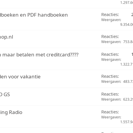
1.297.6
ndboeken en PDF handboeken
Reacties
Weergaven
9.354.0
hop.nl
Reacties
Weergaven
753.8
en maar betalen met creditcard????
Reacties
Weergaven
1.322.7
den voor vakantie
Reacties
Weergaven
483.7
 D GS
Reacties
Weergaven
623.2
ding Radio
Reacties
Weergaven
1.557.9