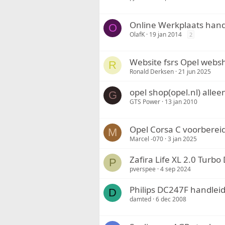
Online Werkplaats ha
O
OlafK
19 jan 2014
2
Website fsrs Opel webs
R
Ronald Derksen
21 jun 2025
opel shop(opel.nl) alle
G
GTS Power
13 jan 2010
Opel Corsa C voorberei
M
Marcel -070
3 jan 2025
Zafira Life XL 2.0 Turbo
P
pverspee
4 sep 2024
Philips DC247F handlei
D
damted
6 dec 2008