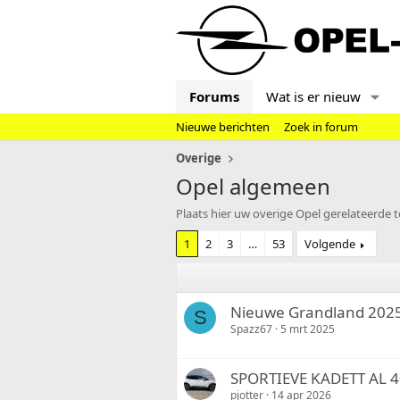
Forums
Wat is er nieuw
Nieuwe berichten
Zoek in forum
Overige
Opel algemeen
Plaats hier uw overige Opel gerelateerde t
1
2
3
…
53
Volgende
Nieuwe Grandland 202
S
Spazz67
5 mrt 2025
SPORTIEVE KADETT AL 4
pjotter
14 apr 2026