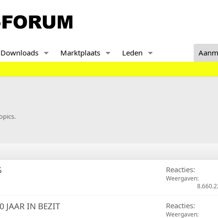
Downloads
Marktplaats
Leden
Aanm
opics.
5
Reacties
Weergaven
8.660.2
0 JAAR IN BEZIT
Reacties
Weergaven