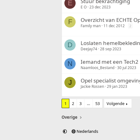
Stuur bekrachtiging
E
E O
23 dec 2023
Overzicht van ECHTE Ope
F
Family man
11 dec 2012
2
Loslaten hemelbekledi
D
DeeJay74
28 sep 2023
Iemand met een Tech2 e
N
Naamloos_Bestand
30 jul 2023
Opel specialist omgevi
J
Jackie Rossen
29 jan 2023
1
2
3
…
53
Volgende
Overige
Nederlands