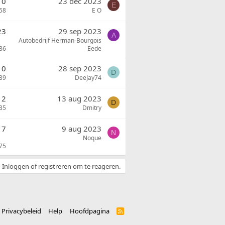
0
23 dec 2023
E
58
E O
23
29 sep 2023
A
Autobedrijf Herman-Bourgois
86
Eede
0
28 sep 2023
D
39
DeeJay74
2
13 aug 2023
D
35
Dmitry
7
9 aug 2023
N
Noque
75
Inloggen of registreren om te reageren.
Privacybeleid
Help
Hoofdpagina
R
S
S