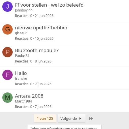
Ff voor stellen , wel zo beleefd
J
Johnboy 44
Reacties
0
21 jun 2026
nieuwe opel liefhebber
G
gissa06
Reacties
0
15 jun 2026
Bluetooth module?
P
Paulus81
Reacties
0
8 jun 2026
Hallo
F
franske
Reacties
0
7 jun 2026
Antara 2008
M
MarC1984
Reacties
0
7 jun 2026
Laatste
1 van 125
Volgende
Inloggen of registreren om te reageren.